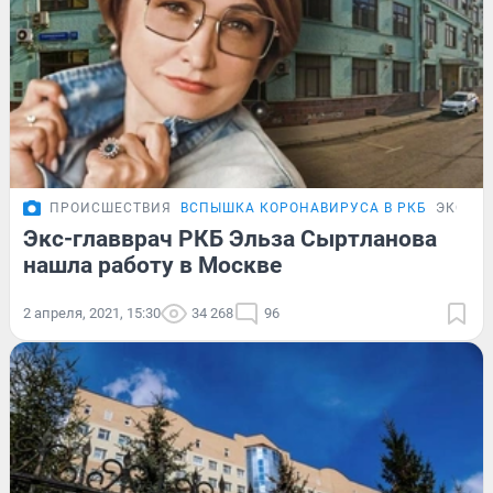
ПРОИСШЕСТВИЯ
ВСПЫШКА КОРОНАВИРУСА В РКБ
ЭКСКЛ
Экс-главврач РКБ Эльза Сыртланова
нашла работу в Москве
2 апреля, 2021, 15:30
34 268
96