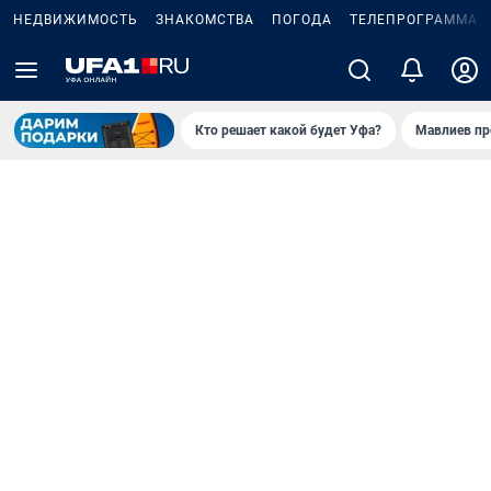
НЕДВИЖИМОСТЬ
ЗНАКОМСТВА
ПОГОДА
ТЕЛЕПРОГРАММА
Кто решает какой будет Уфа?
Мавлиев пр