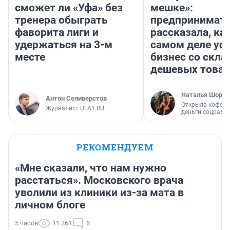
сможет ли «Уфа» без
мешке»:
тренера обыграть
предпринимат
фаворита лиги и
рассказала, как
удержаться на 3-м
самом деле ус
месте
бизнес со скл
дешевых това
Наталья Шорох
Антон Селиверстов
Открыла кофейн
Журналист UFA1.RU
деньги соцразв
РЕКОМЕНДУЕМ
«Мне сказали, что нам нужно
расстаться». Московского врача
уволили из клиники из-за мата в
личном блоге
5 часов
11 361
6