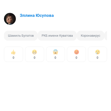
Эллина Юсупова
Шамиль Булатов
РКБ имени Куватова
Коронавирус
В
0
0
0
0
0