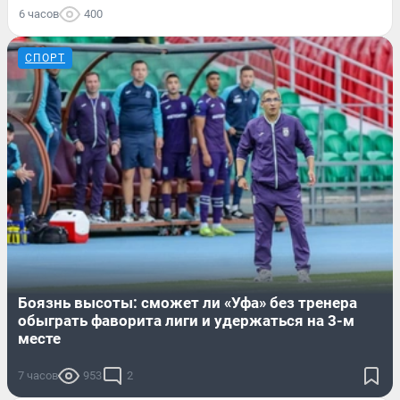
6 часов
400
СПОРТ
Боязнь высоты: сможет ли «Уфа» без тренера
обыграть фаворита лиги и удержаться на 3-м
месте
7 часов
953
2