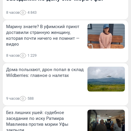
8 часов
4 843
Марину знаете? В уфимский приют
доставили странную женщину,
которая почти ничего не помнит —
видео
8 часов
1 229
Дома полыхают, дрон попал в склад
Wildberries: главное о налетах
9 часов
588
Без лишних ушей: судебное
заседание по иску Ратмира
Мавлиева против мэрии Уфы
закрыли