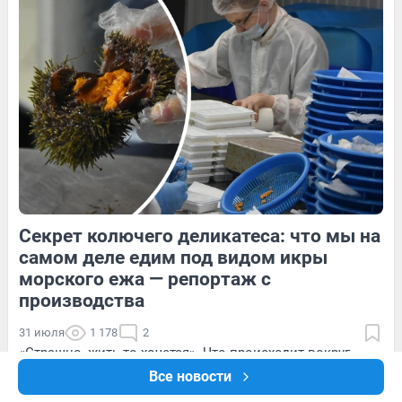
Обсудить
Обсудить
13
Обсудить
Секрет колючего деликатеса: что мы на
9
Обсудить
8
Обсудить
самом деле едим под видом икры
морского ежа — репортаж с
производства
31 июля
1 178
2
«Страшно, жить-то хочется». Что происходит вокруг
атакованного БПЛА склада Wildberries в Волгограде —
Все новости
репортаж с места