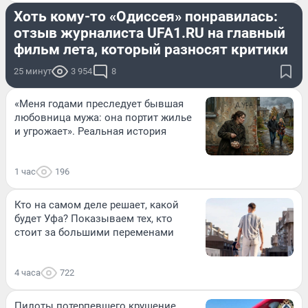
Хоть кому-то «Одиссея» понравилась:
отзыв журналиста UFA1.RU на главный
фильм лета, который разносят критики
25 минут
3 954
8
«Меня годами преследует бывшая
любовница мужа: она портит жилье
и угрожает». Реальная история
1 час
196
Кто на самом деле решает, какой
будет Уфа? Показываем тех, кто
стоит за большими переменами
4 часа
722
Пилоты потерпевшего крушение