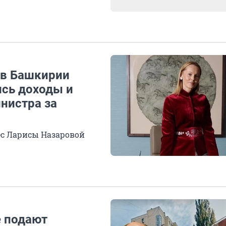
 в Башкирии
ись доходы и
нистра за
ес Ларисы Назаровой
е подают