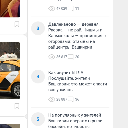
47 029
11
Давлеканово — деревня,
3
Раевка — не рай, Чишмы и
Кармаскалы — провинция с
огородами: отзывы на
райцентры Башкирии
36 817
20
Как звучит БПЛА.
4
Послушайте, жители
Башкирии: это может спасти
вашу жизнь
28 887
36
На популярных у жителей
5
Башкирии озерах открыли
бассейн, но туристы