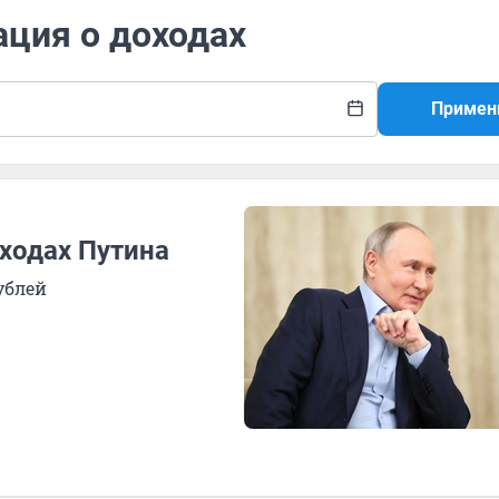
ация о доходах
Примен
ходах Путина
ублей