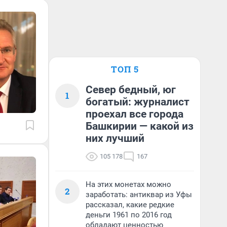
ТОП 5
Север бедный, юг
1
богатый: журналист
проехал все города
Башкирии — какой из
них лучший
105 178
167
На этих монетах можно
2
заработать: антиквар из Уфы
рассказал, какие редкие
деньги 1961 по 2016 год
обладают ценностью