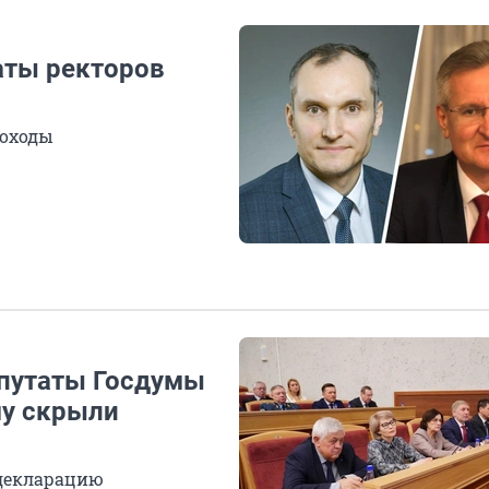
аты ректоров
доходы
епутаты Госдумы
му скрыли
 декларацию