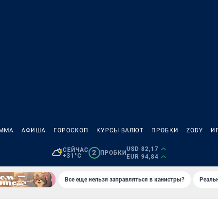
АММА
АФИША
ГОРОСКОП
КУРСЫ ВАЛЮТ
ПРОБКИ
ZODY
И
USD 82,17
СЕЙЧАС
2
ПРОБКИ
+31°C
EUR 94,84
Все еще нельзя заправляться в канистры?
Реаль