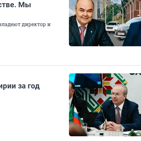
стве. Мы
владеют директор и
рии за год