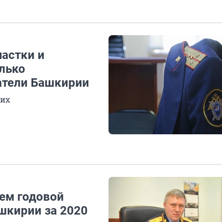
астки и
олько
атели Башкирии
щих
аем годовой
шкирии за 2020