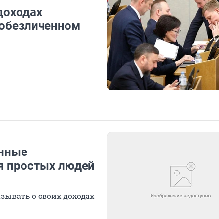
доходах
 обезличенном
енные
я простых людей
зывать о своих доходах