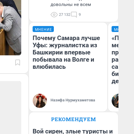
довольны не всем
27 132
9
МНЕНИЕ
МНЕНИЕ
Почему Самара лучше
«Покуп
Уфы: журналистка из
мешке»
Башкирии впервые
предпр
побывала на Волге и
рассказ
влюбилась
самом 
бизнес
дешевы
На
Назифа Нурмухаметова
От
де
РЕКОМЕНДУЕМ
Вой сирен, злые туристы и