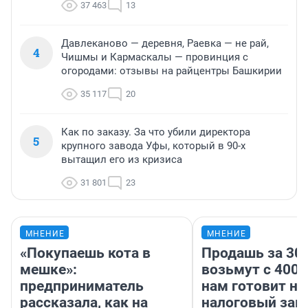
37 463
13
Давлеканово — деревня, Раевка — не рай,
4
Чишмы и Кармаскалы — провинция с
огородами: отзывы на райцентры Башкирии
35 117
20
Как по заказу. За что убили директора
5
крупного завода Уфы, который в 90-х
вытащил его из кризиса
31 801
23
МНЕНИЕ
МНЕНИЕ
«Покупаешь кота в
Продашь за 300
мешке»:
возьмут с 4000
предприниматель
нам готовит н
рассказала, как на
налоговый зако