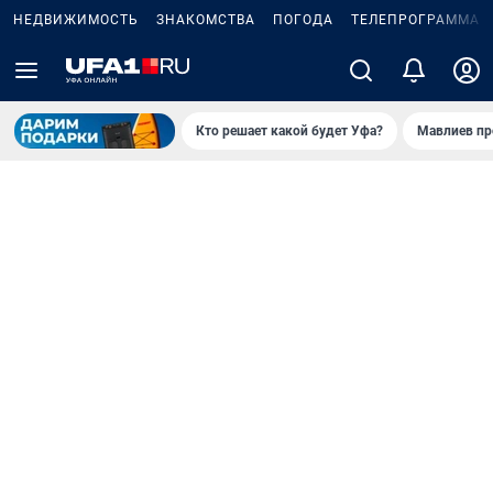
НЕДВИЖИМОСТЬ
ЗНАКОМСТВА
ПОГОДА
ТЕЛЕПРОГРАММА
Кто решает какой будет Уфа?
Мавлиев пр