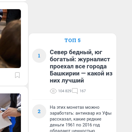
ТОП 5
Север бедный, юг
1
богатый: журналист
проехал все города
Башкирии — какой из
них лучший
104 829
167
На этих монетах можно
2
заработать: антиквар из Уфы
рассказал, какие редкие
деньги 1961 по 2016 год
обладают ценностью