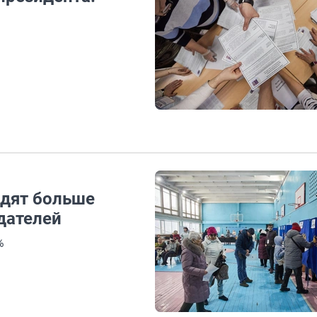
едят больше
дателей
%