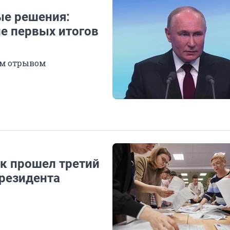
ые решения:
ле первых итогов
им отрывом
ак прошел третий
президента