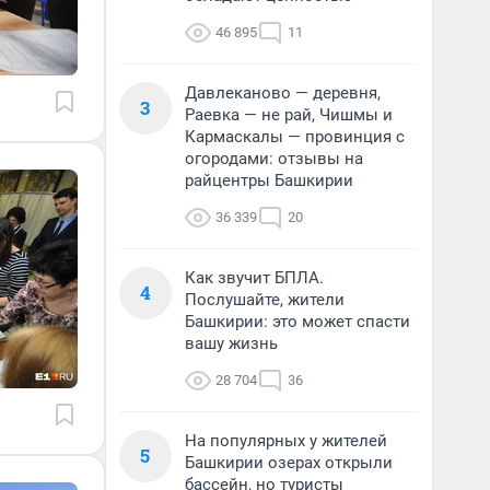
46 895
11
Давлеканово — деревня,
3
Раевка — не рай, Чишмы и
Кармаскалы — провинция с
огородами: отзывы на
райцентры Башкирии
36 339
20
Как звучит БПЛА.
4
Послушайте, жители
Башкирии: это может спасти
вашу жизнь
28 704
36
На популярных у жителей
5
Башкирии озерах открыли
бассейн, но туристы