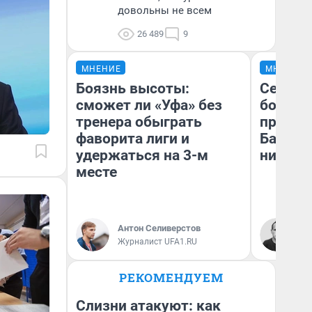
довольны не всем
26 489
9
МНЕНИЕ
МНЕНИЕ
Боязнь высоты:
Север 
сможет ли «Уфа» без
богаты
тренера обыграть
проеха
фаворита лиги и
Башкир
удержаться на 3-м
них лу
месте
Антон Селиверстов
Ан
Журналист UFA1.RU
Ко
РЕКОМЕНДУЕМ
Слизни атакуют: как