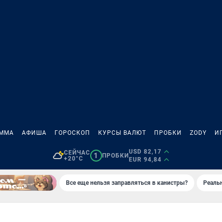
АММА
АФИША
ГОРОСКОП
КУРСЫ ВАЛЮТ
ПРОБКИ
ZODY
И
USD 82,17
СЕЙЧАС
1
ПРОБКИ
+20°C
EUR 94,84
Все еще нельзя заправляться в канистры?
Реаль