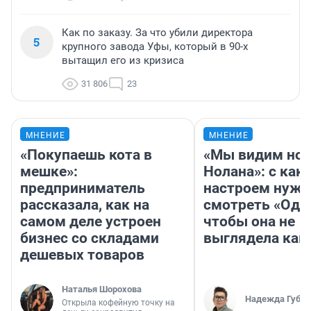
Как по заказу. За что убили директора
5
крупного завода Уфы, который в 90-х
вытащил его из кризиса
31 806
23
МНЕНИЕ
МНЕНИЕ
«Покупаешь кота в
«Мы видим нов
мешке»:
Нолана»: с как
предприниматель
настроем нужн
рассказала, как на
смотреть «Оди
самом деле устроен
чтобы она не
бизнес со складами
выглядела как
дешевых товаров
Наталья Шорохова
Надежда Губар
Открыла кофейную точку на