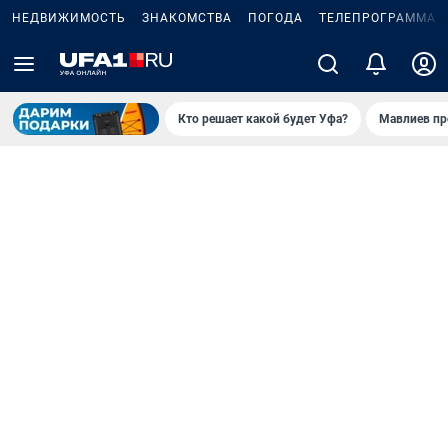
НЕДВИЖИМОСТЬ
ЗНАКОМСТВА
ПОГОДА
ТЕЛЕПРОГРАММА
Кто решает какой будет Уфа?
Мавлиев пр