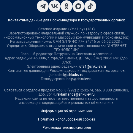
Контактные данные для Роскомнадзора и государственных органов
Сетевое издание «Уфа1.ру» (18+)
Зарегистрировано Федеральной службой по надзору в сфере связи,
информационных технологий и массовых коммуникаций (Роскомнадзор)
Регистрационный номер СМИ ЭЛ № ФС 77– 84716 от 06.02.2023 г.
Учредитель: Общество с ограниченной ответственностью "ИНТЕРНЕТ
ТЕХНОЛОГИИ"
Главный редактор: Петрушкина Светлана Алексеевна
Адрес редакции: 450006, г. Уфа, ул. Ленина, д. 156, 8 (347) 286-51-96 (доб.
3763)
Электронный адрес редакции:
ufa1@shkulev.ru
Контактные данные для Роскомнадзора и государственных органов:
juristchel@shkulev.ru
Техподдержка:
help@shkulev.ru
Связаться с отделом продаж: моб. 8 (992) 212-32-74, раб. 8 800 2000-383,
доб. 3614,
reklamangs@shkulev.ru
Редакция сайта не несет ответственности за достоверность
информации, содержащейся в рекламных объявлениях.
Информация об ограничениях
Политика использования cookies
Рекомендательные системы