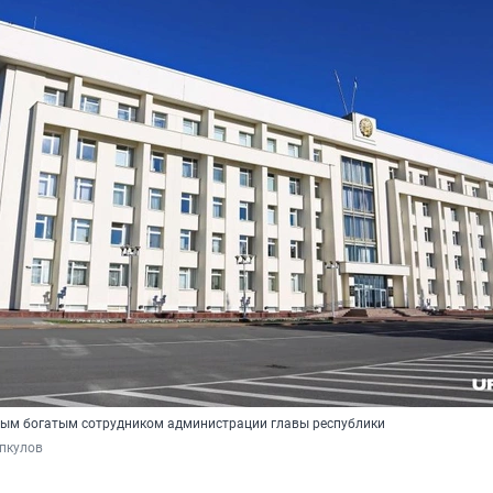
амым богатым сотрудником администрации главы республики
пкулов