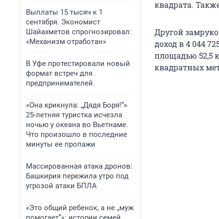
квадрата. Также
Выплаты 15 тысяч к 1
сентября. Экономист
Другой замруко
Шайахметов спрогнозировал:
«Механизм отработан»
доход в 4 044 7
площадью 52,5 к
В Уфе протестировали новый
квадратных мет
формат встреч для
предпринимателей
«Она крикнула: „Дядя Боря!“»
25-летняя туристка исчезла
ночью у океана во Вьетнаме.
Что произошло в последние
минуты ее пропажи
Массированная атака дронов:
Башкирия пережила утро под
угрозой атаки БПЛА
«Это общий ребенок, а не „муж
помогает“»: истории семей,