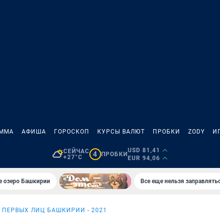
АММА
АФИША
ГОРОСКОП
КУРСЫ ВАЛЮТ
ПРОБКИ
ZODY
И
USD 81,41
СЕЙЧАС
4
ПРОБКИ
+27°C
EUR 94,06
е озеро Башкирии
Все еще нельзя заправлять
 ПЕРВЫХ ЛИЦ БАШКИРИИ - 2021