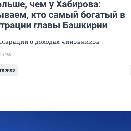
льше, чем у Хабирова:
ываем, кто самый богатый в
трации главы Башкирии
кларации о доходах чиновников
10 955
тариев