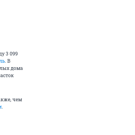
у 3 099
ль
. В
илых дома
часток
акже, чем
и
.