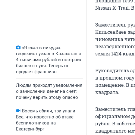
площадью 1009 
Nissan X-Trail.
Заместитель ру
Кильсенбаев зад
чиновника четы
незавершенного 
«Я ехал в никуда»:
земля 1424 ква
геодезист уехал в Казахстан с
4 тысячами рублей и построил
бизнес с нуля. Теперь он
Руководитель 
продает франшизы
в прошлом году 
помещение. В п
Людям приходят уведомления
о зачислении денег на счет:
квадрата.
почему верить этому опасно
Заместитель гл
Восемь сбили, три упали.
официальном док
Все, что известно об атаке
беспилотников на
рубля. В собств
Екатеринбург
квадратного ме