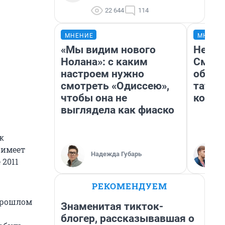
22 644
114
МНЕНИЕ
МНЕНИ
«Мы видим нового
Незва
Нолана»: с каким
Сможе
настроем нужно
обыгр
смотреть «Одиссею»,
татар
чтобы она не
котор
выглядела как фиаско
к
н имеет
Надежда Губарь
 2011
РЕКОМЕНДУЕМ
 прошлом
Знаменитая тикток-
блогер, рассказывавшая о