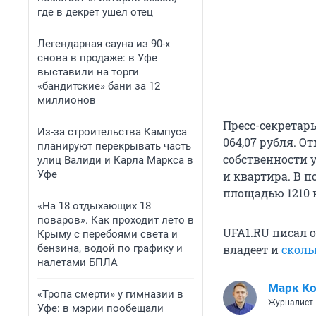
где в декрет ушел отец
Легендарная сауна из 90-х
снова в продаже: в Уфе
выставили на торги
«бандитские» бани за 12
миллионов
Пресс-секретарь
Из-за строительства Кампуса
064,07 рубля. От
планируют перекрывать часть
собственности 
улиц Валиди и Карла Маркса в
Уфе
и квартира. В 
площадью 1210 
«На 18 отдыхающих 18
поваров». Как проходит лето в
UFA1.RU писал 
Крыму с перебоями света и
бензина, водой по графику и
владеет и
сколь
налетами БПЛА
Марк Ко
«Тропа смерти» у гимназии в
Журналист
Уфе: в мэрии пообещали