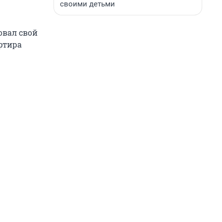
своими детьми
овал свой
артира