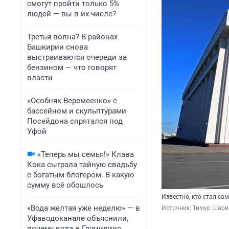
смогут пройти только 5%
людей — вы в их числе?
Третья волна? В районах
Башкирии снова
выстраиваются очереди за
бензином — что говорят
власти
«Особняк Веремеенко» с
бассейном и скульптурами
Посейдона спрятался под
Уфой
«Теперь мы семья!» Клава
Кока сыграла тайную свадьбу
с богатым блогером. В какую
сумму всё обошлось
Известно, кто стал с
«Вода желтая уже неделю» — в
Источник: 
Тимур Шари
Уфаводоканале объяснили,
почему вода в Глумилино