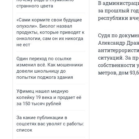
В администраци
странного цвета
за прошлый год
республики вчер
«Сами кормите свои будущие
опухоли». Биолог назвал
продукты, которые приводят к
Судя по докуме
онкологии, сам он их никогда
Александр Дра
не ест
антитеррорист
ситуаций. За пр
Один переход по ссылке
собственности 
изменил всё. Как мошенники
довели школьницу до
метров, дом 93,
попытки поджога здания
Уфимец нашел медную
копейку 19 века и продает её
за 150 тысяч рублей
За какие публикации в
соцсетях вас уволят с работы:
список