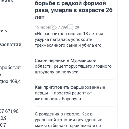
мобиль
борьбе с редкой формой
рака, умерла в возрасте 26
лет
15 часов
7 789
28
ти у
«Не рассчитала силы»: 18-летняя
ужурка пыталась успокоить
льзовании
трехмесячного сына и убила его
Сезон черники в Мурманской
области: рецепт хрустящего ягодного
аработал
штруделя за полчаса
е
ью 469,4
Как приготовить фаршированные
перцы — простой рецепт от
жительницы Барнаула
7 671,96
С рождения в неволе. Как в
0,9
уральской колонии осужденные
0,7
мамы отбывают срок вместе со