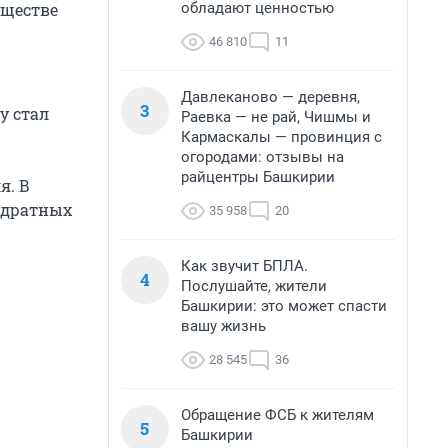
обладают ценностью
уществе
46 810
11
Давлеканово — деревня,
3
у стал
Раевка — не рай, Чишмы и
Кармаскалы — провинция с
огородами: отзывы на
райцентры Башкирии
я. В
адратных
35 958
20
Как звучит БПЛА.
4
Послушайте, жители
Башкирии: это может спасти
вашу жизнь
28 545
36
Обращение ФСБ к жителям
5
Башкирии