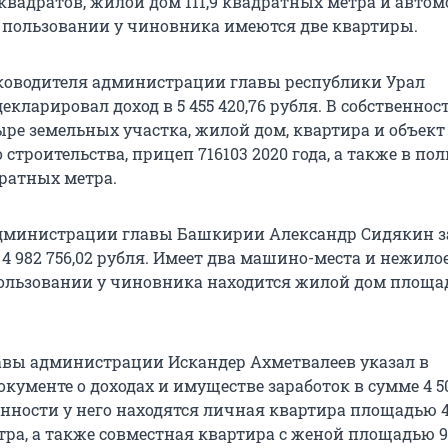
квадратов, жилой дом 111,9 квадратных метра и авто
 В пользовании у чиновника имеются две квартиры.
ководителя администрации главы республики Урал
екларировал доход в 5 455 420,76 рубля. В собственнос
ре земельных участка, жилой дом, квартира и объект
строительства, прицеп 716103 2020 года, а также в по
дратных метра.
администрации главы Башкирии Александр Сидякин з
4 982 756,02 рубля. Имеет два машино-места и нежило
ользовании у чиновника находится жилой дом площад
авы администрации Искандер Ахметвалеев указал в
ументе о доходах и имуществе заработок в сумме 4 50
енности у него находятся личная квартира площадью 4
тра, а также совместная квартира с женой площадью 9