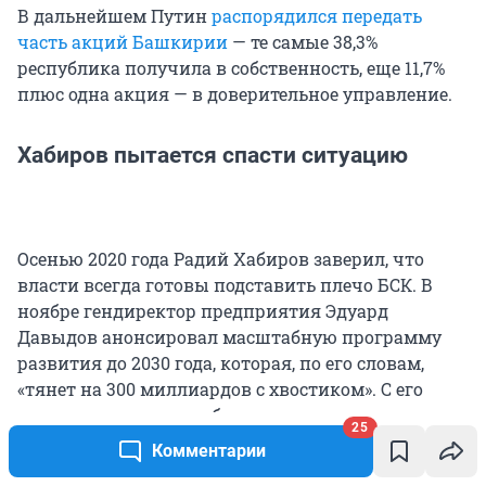
В дальнейшем Путин
распорядился передать
часть акций Башкирии
— те самые 38,3%
республика получила в собственность, еще 11,7%
плюс одна акция — в доверительное управление.
Хабиров пытается спасти ситуацию
Осенью 2020 года Радий Хабиров заверил, что
власти всегда готовы подставить плечо БСК. В
ноябре гендиректор предприятия Эдуард
Давыдов анонсировал масштабную программу
развития до 2030 года, которая, по его словам,
«тянет на 300 миллиардов с хвостиком». С его
слов, направлена она будет на повышение
25
экологической безопасности, улучшение условий
Комментарии
труда. Тогда же Давыдов заявил, что
расшибется