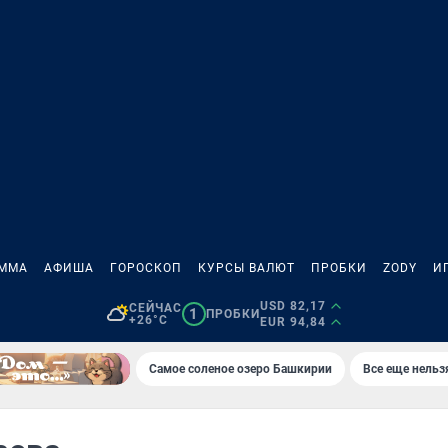
АММА
АФИША
ГОРОСКОП
КУРСЫ ВАЛЮТ
ПРОБКИ
ZODY
И
USD 82,17
СЕЙЧАС
1
ПРОБКИ
+26°C
EUR 94,84
Самое соленое озеро Башкирии
Все еще нельз