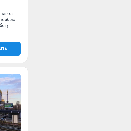
Юлаева.
 ноябрю
боту
ить