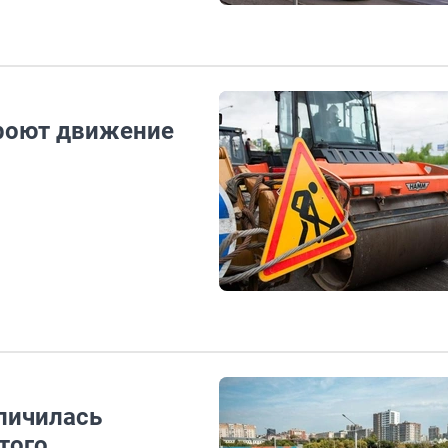
кроют движение
еличилась
того