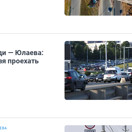
ди — Юлаева:
зя проехать
ЕВА