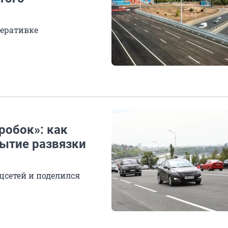
перативке
робок»: как
ытие развязки
цсетей и поделился