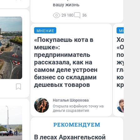
вашу жизнь
29 180
36
МНЕНИЕ
МНЕНИЕ
«Покупаешь кота в
Хоть к
мешке»:
«Одисс
предприниматель
понрав
рассказала, как на
журнал
самом деле устроен
главны
бизнес со складами
которы
дешевых товаров
критик
Наталья Шорохова
Ан
Открыла кофейную точку на
Жу
деньги соцразвития
РЕКОМЕНДУЕМ
В лесах Архангельской