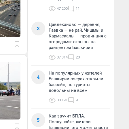
47 200
11
Давлеканово — деревня,
3
Раевка — не рай, Чишмы и
Кармаскалы — провинция с
огородами: отзывы на
райцентры Башкирии
37 314
20
На популярных у жителей
4
Башкирии озерах открыли
бассейн, но туристы
довольны не всем
30 191
9
Как звучит БПЛА.
5
Послушайте, жители
Башкирии: это может спасти