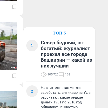
ТОП 5
Север бедный, юг
1
богатый: журналист
проехал все города
Башкирии — какой из
них лучший
105 725
168
На этих монетах можно
2
заработать: антиквар из Уфы
рассказал, какие редкие
деньги 1961 по 2016 год
обладают ценностью