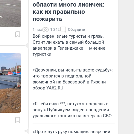
области много лисичек:
как их правильно
пожарить
1 час
1 242
Обсудить
Вой сирен, злые туристы и грязь.
Стоит ли ехать в самый большой
аквапарк в Геленджике — мнение
туристки
«Девчонки, вы испытываете судьбу»:
что творится в подпольной
рюмочной на Березовой в Рязани —
обзор YA62.RU
«Я тебя счас ***, петухом поедешь в
зону!» Публикуем видео нападения
уральского гопника на ветерана СВО
«Протянуть руку помощи»: незрячий