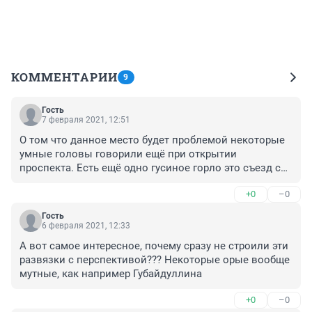
КОММЕНТАРИИ
9
Гость
7 февраля 2021, 12:51
О том что данное место будет проблемой некоторые 
умные головы говорили ещё при открытии 
проспекта. Есть ещё одно гусиное горло это съезд со 
стороны Дёмы. Вот там проблемы так и останутся. А 
+0
–0
строить обьездную из Дёмы на затон никто похоже и 
не думает. А Дёма активно застраивается. Живу не в 
Гость
Деме. Просто вижу проблему. И она нарастает.
6 февраля 2021, 12:33
А вот самое интересное, почему сразу не строили эти 
развязки с перспективой??? Некоторые орые вообще 
мутные, как например Губайдуллина
+0
–0