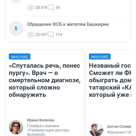
28 519
36
Обращение ФСБ к жителям Башкирии
5
22 637
114
МНЕНИЕ
МНЕНИЕ
«Спуталась речь, понес
Незваный гост
пургу». Врач — о
Сможет ли ФК 
смертельном диагнозе,
обыграть дома
который сложно
татарский «КА
обнаружить
который уже не
Ирина Волкова
Главврач клиники
Антон Селивер
«Реабилитация доктора
Журналист UFA1
Волковой»