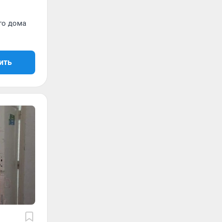
го дома
ить