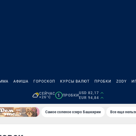
АММА
АФИША
ГОРОСКОП
КУРСЫ ВАЛЮТ
ПРОБКИ
ZODY
И
USD 82,17
СЕЙЧАС
1
ПРОБКИ
+26°C
EUR 94,84
Самое соленое озеро Башкирии
Все еще нельз