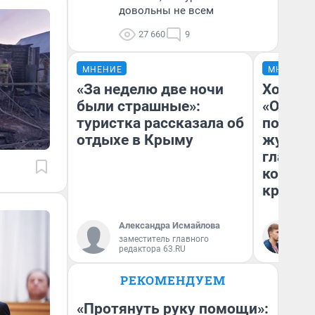
довольны не всем
27 660
9
МНЕНИЕ
МНЕНИЕ
«За неделю две ночи
Хоть к
были страшные»:
«Одисс
туристка рассказала об
понрав
отдыхе в Крыму
журнал
главны
которы
критик
Александра Исмайлова
Ан
заместитель главного
Жу
редактора 63.RU
РЕКОМЕНДУЕМ
«Протянуть руку помощи»: