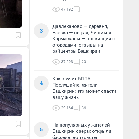
47 192
11
Давлеканово — деревня,
3
Раевка — не рай, Чишмы и
Кармаскалы — провинция с
огородами: отзывы на
райцентры Башкирии
37 293
20
Как звучит БПЛА.
4
Послушайте, жители
Башкирии: это может спасти
вашу жизнь
29 164
36
На популярных у жителей
5
Башкирии озерах открыли
бассейн, но туристы