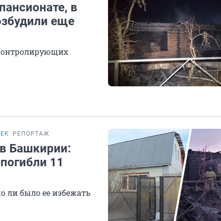
пансионате, в
озбудили еще
я контролирующих
ВЕК
РЕПОРТАЖ
в Башкирии:
 погибли 11
о ли было ее избежать