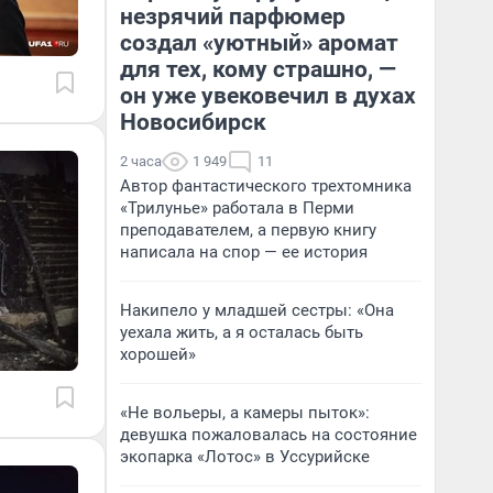
незрячий парфюмер
создал «уютный» аромат
для тех, кому страшно, —
он уже увековечил в духах
Новосибирск
2 часа
1 949
11
Автор фантастического трехтомника
«Трилунье» работала в Перми
преподавателем, а первую книгу
написала на спор — ее история
Накипело у младшей сестры: «Она
уехала жить, а я осталась быть
хорошей»
«Не вольеры, а камеры пыток»:
девушка пожаловалась на состояние
экопарка «Лотос» в Уссурийске