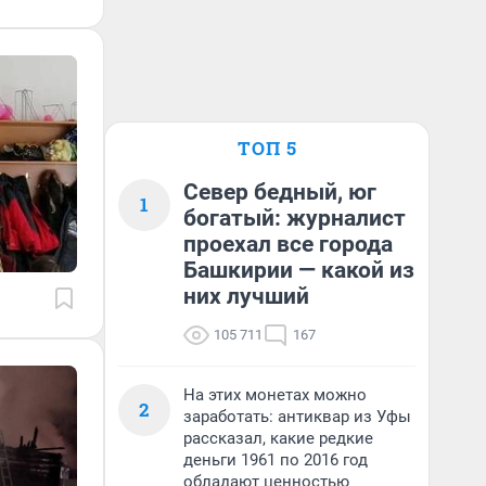
ТОП 5
Север бедный, юг
1
богатый: журналист
проехал все города
Башкирии — какой из
них лучший
105 711
167
На этих монетах можно
2
заработать: антиквар из Уфы
рассказал, какие редкие
деньги 1961 по 2016 год
обладают ценностью