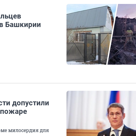
яльцев
 в Башкирии
сти допустили
и пожаре
оме милосердия для