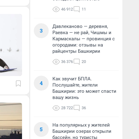
46 912
11
Давлеканово — деревня,
3
Раевка — не рай, Чишмы и
Кармаскалы — провинция с
огородами: отзывы на
райцентры Башкирии
36 376
20
Как звучит БПЛА.
4
Послушайте, жители
Башкирии: это может спасти
вашу жизнь
28 722
36
На популярных у жителей
5
Башкирии озерах открыли
бассейн, но туристы