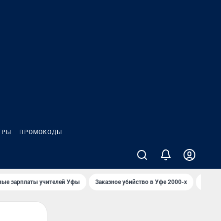
ГРЫ
ПРОМОКОДЫ
ные зарплаты учителей Уфы
Заказное убийство в Уфе 2000-х
Каким