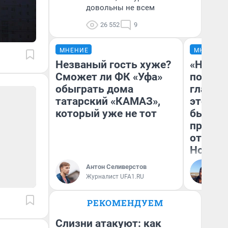
довольны не всем
26 552
9
МНЕНИЕ
МНЕНИЕ
Незваный гость хуже?
«Никог
Сможет ли ФК «Уфа»
победи
обыграть дома
главны
татарский «КАМАЗ»,
этого г
который уже не тот
бьет р
прокат
отзыв 
Нолана
Антон Селиверстов
Ст
Журналист UFA1.RU
Эк
РЕКОМЕНДУЕМ
Слизни атакуют: как