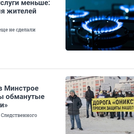
услуги меньше:
ля жителей
 еще не сделали
 в Минстрое
ны обманутые
и»
 Следственного