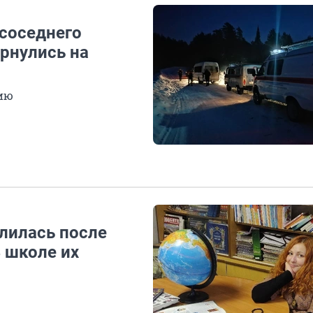
 соседнего
ернулись на
сию
лилась после
В школе их