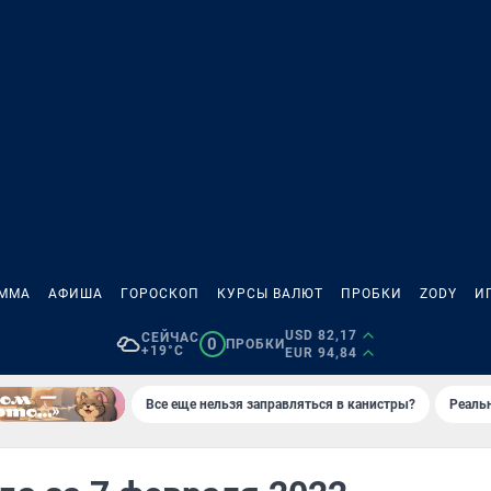
АММА
АФИША
ГОРОСКОП
КУРСЫ ВАЛЮТ
ПРОБКИ
ZODY
И
USD 82,17
СЕЙЧАС
0
ПРОБКИ
+19°C
EUR 94,84
Все еще нельзя заправляться в канистры?
Реаль