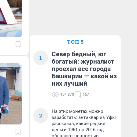
ТОП 5
Север бедный, юг
1
богатый: журналист
проехал все города
Башкирии — какой из
них лучший
104 870
167
На этих монетах можно
2
заработать: антиквар из Уфы
рассказал, какие редкие
деньги 1961 по 2016 год
обладают ценностью