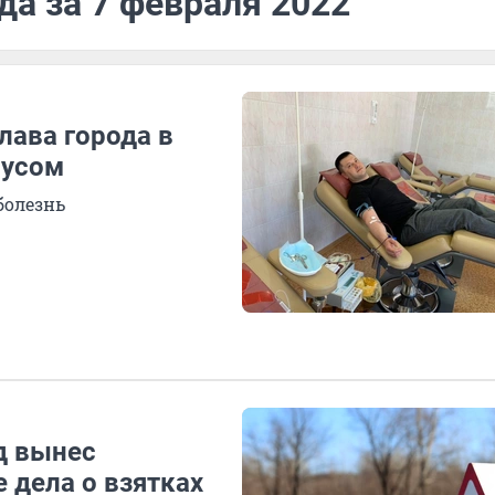
да за 7 февраля 2022
лава города в
русом
болезнь
уд вынес
 дела о взятках