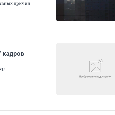
лавных причин
7 кадров
RU