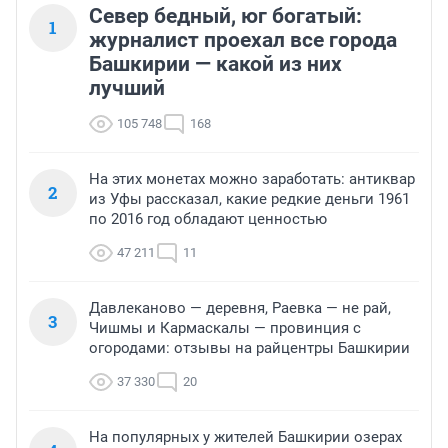
Север бедный, юг богатый:
1
журналист проехал все города
Башкирии — какой из них
лучший
105 748
168
На этих монетах можно заработать: антиквар
2
из Уфы рассказал, какие редкие деньги 1961
по 2016 год обладают ценностью
47 211
11
Давлеканово — деревня, Раевка — не рай,
3
Чишмы и Кармаскалы — провинция с
огородами: отзывы на райцентры Башкирии
37 330
20
На популярных у жителей Башкирии озерах