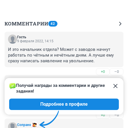
КОММЕНТАРИИ
42
Гость
9 февраля 2022, 14:15
И это начальник отдела? Может с заводов начнут 
работать по чётным и нечётным дням. А лучше ему 
сразу написать заявление на увольнение.
+0
–0
Гость
9 февраля 2022, 10:26
Получай награды за комментарии и другие 
задания!
В городе вонь, дороги разбитые, снег не убран, 
транспорт не ходит,цены и коррупция ростут... И 
Подробнее в профиле
вовсем народ виноват?
+0
–0
Сопрано