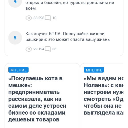
4
открыли бассейн, но туристы довольны не
всем
33 298
10
Как звучит БПЛА. Послушайте, жители
5
Башкирии: это может спасти вашу жизнь
29 194
36
МНЕНИЕ
МНЕНИЕ
«Покупаешь кота в
«Мы видим нов
мешке»:
Нолана»: с как
предприниматель
настроем нужн
рассказала, как на
смотреть «Оди
самом деле устроен
чтобы она не
бизнес со складами
выглядела как
дешевых товаров