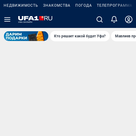
НЕДВИЖИМОСТЬ
ЗНАКОМСТВА
ПОГОДА
ТЕЛЕПРОГРАММА
Кто решает какой будет Уфа?
Мавлиев пр