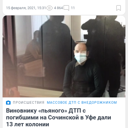
15 февраля, 2021, 15:31
4 864
11
ПРОИСШЕСТВИЯ
МАССОВОЕ ДТП С ВНЕДОРОЖНИКОМ
ПОД
Виновнику «пьяного» ДТП с
погибшими на Сочинской в Уфе дали
13 лет колонии