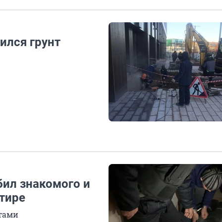
ился грунт
бил знакомого и
ртире
атами