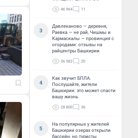
46 964
11
Давлеканово — деревня,
3
Раевка — не рай, Чишмы и
Кармаскалы — провинция с
огородами: отзывы на
райцентры Башкирии
36 582
20
Как звучит БПЛА.
4
Послушайте, жители
Башкирии: это может спасти
вашу жизнь
28 800
36
На популярных у жителей
5
Башкирии озерах открыли
бассейн, но туристы