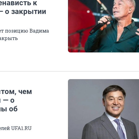
енависть к
— о закрытии
яет позицию Вадима
закрыть
том, чем
 — о
мы об
лей UFA1.RU