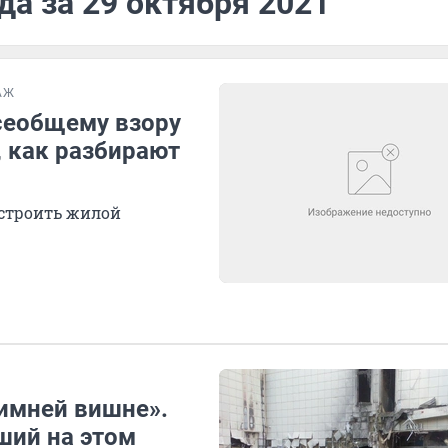
да за 29 октября 2021
АЖ
сеобщему взору
, как разбирают
остроить жилой
Зимней вишне».
ший на этом