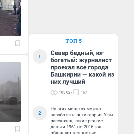
ТОП 5
Север бедный, юг
1
богатый: журналист
проехал все города
Башкирии — какой из
них лучший
105 027
167
На этих монетах можно
2
заработать: антиквар из Уфы
рассказал, какие редкие
деньги 1961 по 2016 год
обладают ценностью