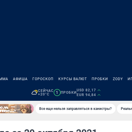
АММА
АФИША
ГОРОСКОП
КУРСЫ ВАЛЮТ
ПРОБКИ
ZODY
И
USD 82,17
СЕЙЧАС
1
ПРОБКИ
+20°C
EUR 94,84
Все еще нельзя заправляться в канистры?
Реаль