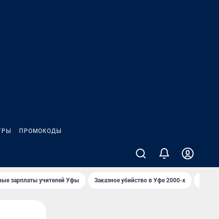
ГРЫ
ПРОМОКОДЫ
ные зарплаты учителей Уфы
Заказное убийство в Уфе 2000-х
Каким