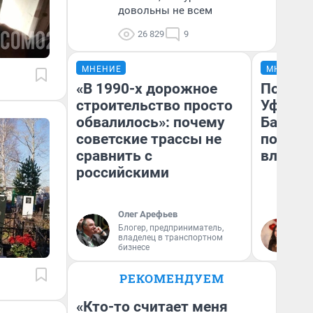
довольны не всем
26 829
9
МНЕНИЕ
МНЕНИЕ
«В 1990-х дорожное
Почему
строительство просто
Уфы: ж
обвалилось»: почему
Башкир
советские трассы не
побыва
сравнить с
влюбил
российскими
Олег Арефьев
Блогер, предприниматель,
На
владелец в транспортном
бизнесе
РЕКОМЕНДУЕМ
«Кто-то считает меня