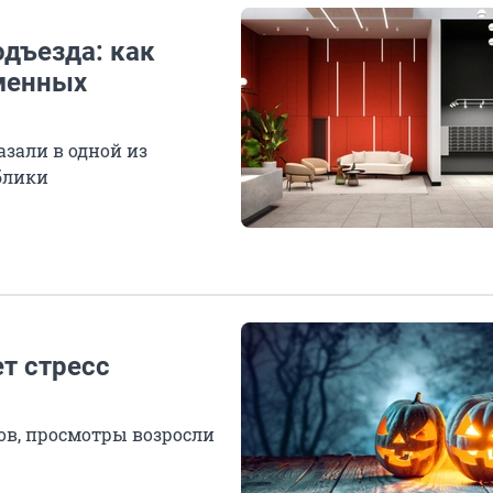
дъезда: как
менных
азали в одной из
блики
т стресс
ов, просмотры возросли