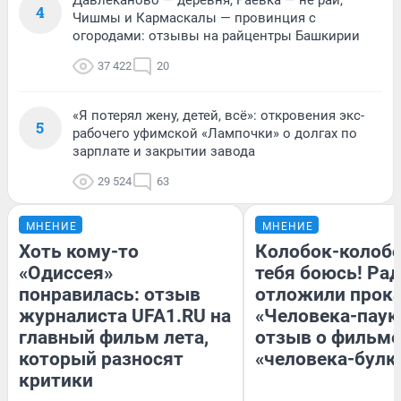
4
Чишмы и Кармаскалы — провинция с
огородами: отзывы на райцентры Башкирии
37 422
20
«Я потерял жену, детей, всё»: откровения экс-
5
рабочего уфимской «Лампочки» о долгах по
зарплате и закрытии завода
29 524
63
МНЕНИЕ
МНЕНИЕ
Хоть кому-то
Колобок-колобо
«Одиссея»
тебя боюсь! Рад
понравилась: отзыв
отложили прок
журналиста UFA1.RU на
«Человека-паук
главный фильм лета,
отзыв о фильме
который разносят
«человека-булк
критики