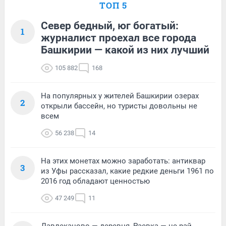
ТОП 5
Север бедный, юг богатый:
1
журналист проехал все города
Башкирии — какой из них лучший
105 882
168
На популярных у жителей Башкирии озерах
2
открыли бассейн, но туристы довольны не
всем
56 238
14
На этих монетах можно заработать: антиквар
3
из Уфы рассказал, какие редкие деньги 1961 по
2016 год обладают ценностью
47 249
11
Давлеканово — деревня, Раевка — не рай,