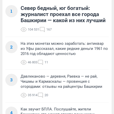
Север бедный, юг богатый:
1
журналист проехал все города
Башкирии — какой из них лучший
104 531
167
На этих монетах можно заработать: антиквар
2
из Уфы рассказал, какие редкие деньги 1961 по
2016 год обладают ценностью
46 803
11
Давлеканово — деревня, Раевка — не рай,
3
Чишмы и Кармаскалы — провинция с
огородами: отзывы на райцентры Башкирии
35 914
20
Как звучит БПЛА. Послушайте, жители
4