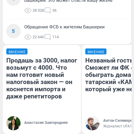
Башкирии: это может спасти вашу жизнь
28 528
36
Обращение ФСБ к жителям Башкирии
5
22 640
114
МНЕНИЕ
МНЕНИЕ
Продашь за 3000, налог
Незваный гость
возьмут с 4000. Что
Сможет ли ФК 
нам готовит новый
обыграть дома
налоговый закон — он
татарский «КАМ
коснется импорта и
который уже не
даже репетиторов
Антон Селиверс
Анастасия Завгородняя
Журналист UFA1.