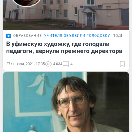
ОБРАЗОВАНИЕ
УЧИТЕЛЯ ОБЪЯВИЛИ ГОЛОДОВКУ
ПОДРОБН
В уфимскую художку, где голодали
педагоги, вернули прежнего директора
27 января, 2021, 17:35
4 034
4