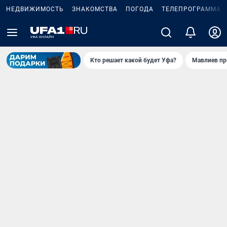
НЕДВИЖИМОСТЬ
ЗНАКОМСТВА
ПОГОДА
ТЕЛЕПРОГРАММА
Кто решает какой будет Уфа?
Мавлиев пр