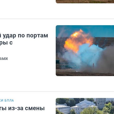
 удар по портам
ары с
нами
КИ БПЛА
ты из-за смены