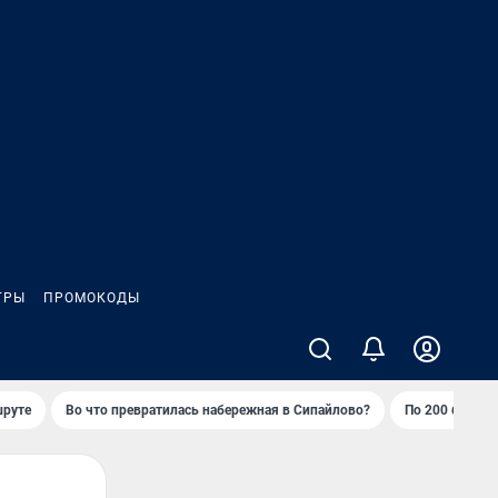
ГРЫ
ПРОМОКОДЫ
шруте
Во что превратилась набережная в Сипайлово?
По 200 баллов