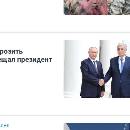
розить
бещал президент
АИНЕ