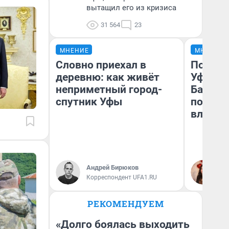
вытащил его из кризиса
31 564
23
МНЕНИЕ
МНЕНИЕ
Словно приехал в
Почему
деревню: как живёт
Уфы: ж
неприметный город-
Башкир
спутник Уфы
побыва
влюбил
Андрей Бирюков
На
Корреспондент UFA1.RU
РЕКОМЕНДУЕМ
«Долго боялась выходить