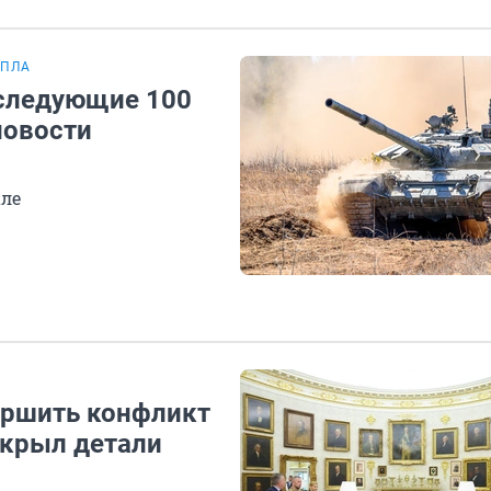
БПЛА
 следующие 100
новости
але
ершить конфликт
скрыл детали