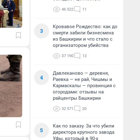
46 522
11
Кровавое Рождество: как до
3
смерти забили бизнесмена
из Башкирии и что стало с
организатором убийства
37 190
13
Давлеканово — деревня,
4
Раевка — не рай, Чишмы и
Кармаскалы — провинция с
огородами: отзывы на
райцентры Башкирии
32 571
20
Как по заказу. За что убили
5
директора крупного завода
Уфы, который в 90-х