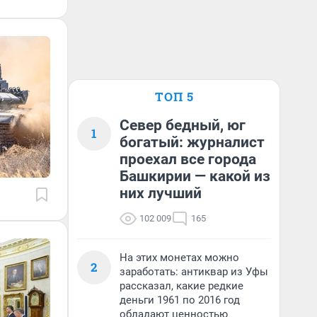
ТОП 5
Север бедный, юг
1
богатый: журналист
проехал все города
Башкирии — какой из
них лучший
102 009
165
На этих монетах можно
2
заработать: антиквар из Уфы
рассказал, какие редкие
деньги 1961 по 2016 год
обладают ценностью