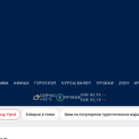
АММА
АФИША
ГОРОСКОП
КУРСЫ ВАЛЮТ
ПРОБКИ
ZODY
И
USD 80,93
СЕЙЧАС
0
ПРОБКИ
+22°C
EUR 93,19
над Уфой
Хабиров в гневе
Змеи на популярном туристическом мар