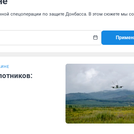
не
нной спецоперации по защите Донбасса. В этом сюжете мы с
Примен
АИНЕ
лотников: