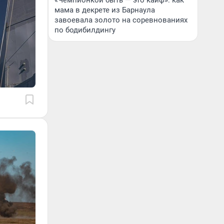
«Чемпионкой быть — это кайф»: как
мама в декрете из Барнаула
завоевала золото на соревнованиях
по бодибилдингу