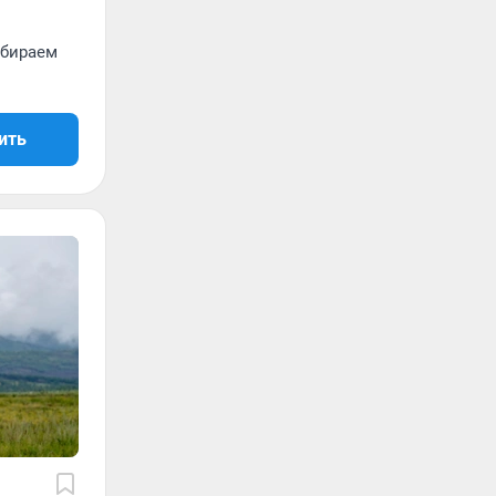
обираем
ить