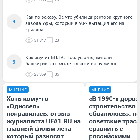
Как по заказу. За что убили директора крупного
4
завода Уфы, который в 90-х вытащил его из
кризиса
31 847
23
Как звучит БПЛА. Послушайте, жители
5
Башкирии: это может спасти вашу жизнь
28 359
35
МНЕНИЕ
МНЕНИЕ
Хоть кому-то
«В 1990-х доро
«Одиссея»
строительство 
понравилась: отзыв
обвалилось»: п
журналиста UFA1.RU на
советские трас
главный фильм лета,
сравнить с
который разносят
российскими