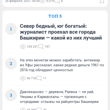
26 февраля, 2021, 06:00
6 079
8
ТОП 5
Север бедный, юг богатый:
1
журналист проехал все города
Башкирии — какой из них лучший
104 231
167
На этих монетах можно заработать: антиквар
2
из Уфы рассказал, какие редкие деньги 1961 по
2016 год обладают ценностью
46 718
11
Давлеканово — деревня, Раевка — не рай,
3
Чишмы и Кармаскалы — провинция с
огородами: отзывы на райцентры Башкирии
35 359
20