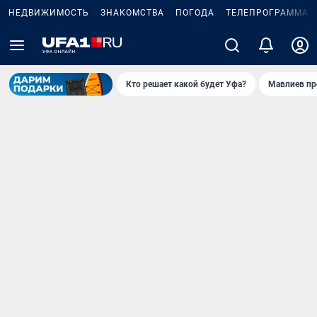
НЕДВИЖИМОСТЬ
ЗНАКОМСТВА
ПОГОДА
ТЕЛЕПРОГРАММА
Кто решает какой будет Уфа?
Мавлиев пр