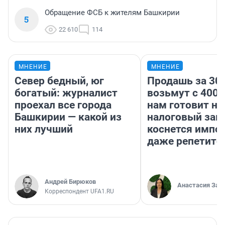
Обращение ФСБ к жителям Башкирии
5
22 610
114
МНЕНИЕ
МНЕНИЕ
Север бедный, юг
Продашь за 300
богатый: журналист
возьмут с 4000
проехал все города
нам готовит н
Башкирии — какой из
налоговый зако
них лучший
коснется импор
даже репетито
Андрей Бирюков
Анастасия Зав
Корреспондент UFA1.RU