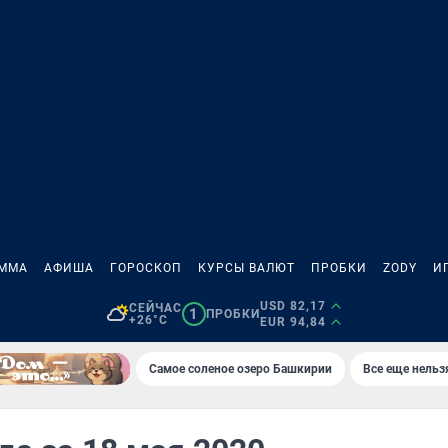
АММА
АФИША
ГОРОСКОП
КУРСЫ ВАЛЮТ
ПРОБКИ
ZODY
И
USD 82,17
СЕЙЧАС
1
ПРОБКИ
+26°C
EUR 94,84
Самое соленое озеро Башкирии
Все еще нельз