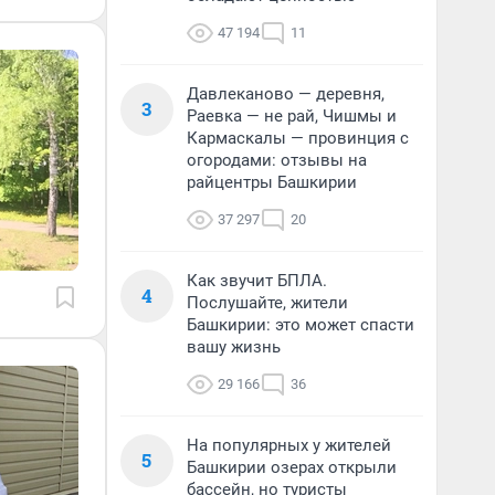
47 194
11
Давлеканово — деревня,
3
Раевка — не рай, Чишмы и
Кармаскалы — провинция с
огородами: отзывы на
райцентры Башкирии
37 297
20
Как звучит БПЛА.
4
Послушайте, жители
Башкирии: это может спасти
вашу жизнь
29 166
36
На популярных у жителей
5
Башкирии озерах открыли
бассейн, но туристы