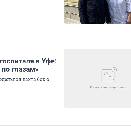
госпиталя в Уфе:
 по глазам»
едельная вахта бок о