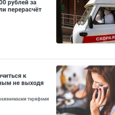
00 рублей за
ли перерасчёт
ючиться к
ным не выходя
страиваемыми тарифами