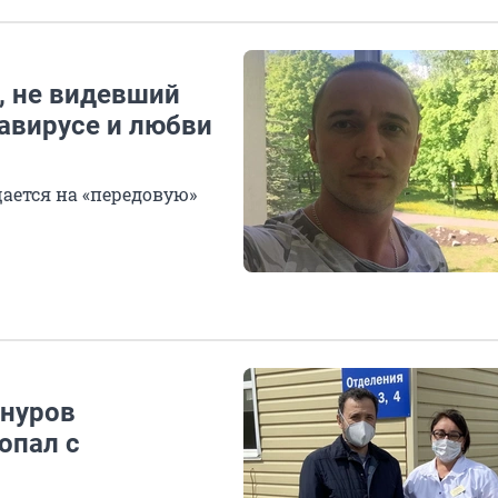
ы, не видевший
авирусе и любви
ается на «передовую»
инуров
опал с