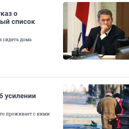
каз о
ный список
я сидеть дома
б усилении
кто проживает с ними