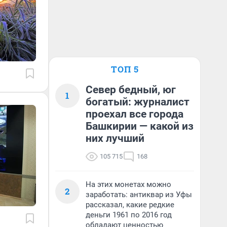
ТОП 5
Север бедный, юг
1
богатый: журналист
проехал все города
Башкирии — какой из
них лучший
105 715
168
На этих монетах можно
2
заработать: антиквар из Уфы
рассказал, какие редкие
деньги 1961 по 2016 год
обладают ценностью