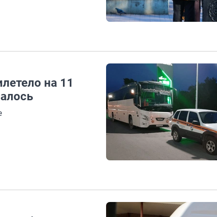
летело на 11
валось
е