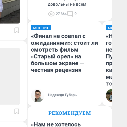
довольны не всем
27 864
9
МНЕНИЕ
МНЕНИЕ
«Финал не совпал с
«Нет н
ожиданиями»: стоит ли
городов
смотреть фильм
недофи
«Старый орел» на
Путеше
большом экране —
проеха
честная рецензия
киломе
машине
того
Надежда Губарь
Ек
РЕКОМЕНДУЕМ
«Нам не хотелось