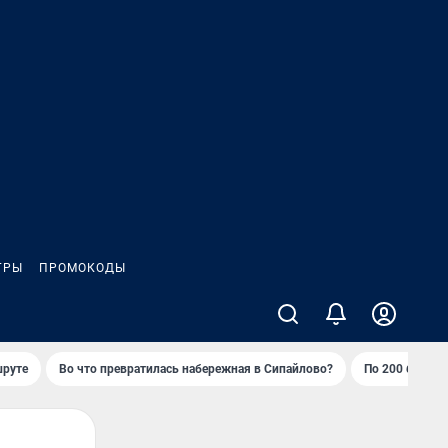
ГРЫ
ПРОМОКОДЫ
шруте
Во что превратилась набережная в Сипайлово?
По 200 баллов