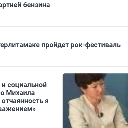
артией бензина
терлитамаке пройдет рок-фестиваль
 и социальной
ию Михаила
 отчаянность я
уважением»