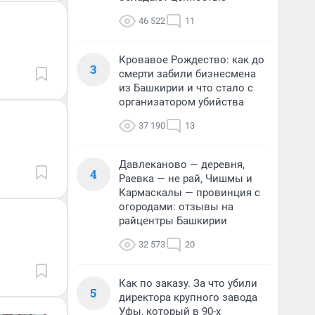
46 522
11
Кровавое Рождество: как до
3
смерти забили бизнесмена
из Башкирии и что стало с
организатором убийства
37 190
13
Давлеканово — деревня,
4
Раевка — не рай, Чишмы и
Кармаскалы — провинция с
огородами: отзывы на
райцентры Башкирии
32 573
20
Как по заказу. За что убили
5
директора крупного завода
Уфы, который в 90-х