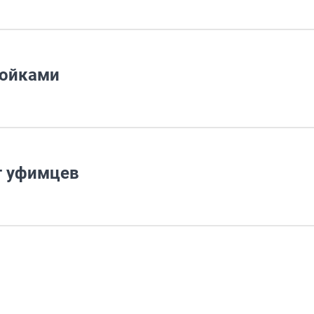
ройками
т уфимцев