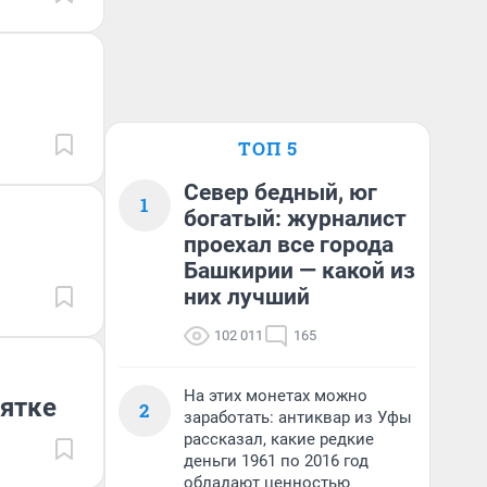
ТОП 5
Север бедный, юг
1
богатый: журналист
проехал все города
Башкирии — какой из
них лучший
102 011
165
На этих монетах можно
зятке
2
заработать: антиквар из Уфы
рассказал, какие редкие
деньги 1961 по 2016 год
обладают ценностью