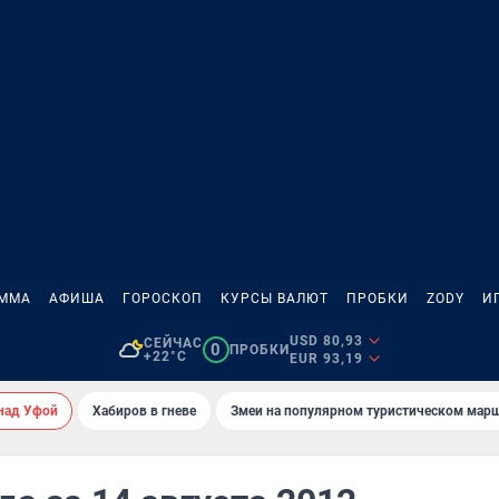
АММА
АФИША
ГОРОСКОП
КУРСЫ ВАЛЮТ
ПРОБКИ
ZODY
И
USD 80,93
СЕЙЧАС
0
ПРОБКИ
+22°C
EUR 93,19
над Уфой
Хабиров в гневе
Змеи на популярном туристическом мар