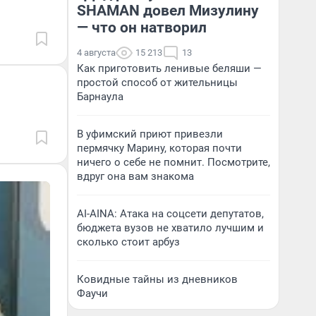
SHAMAN довел Мизулину
— что он натворил
4 августа
15 213
13
Как приготовить ленивые беляши —
простой способ от жительницы
Барнаула
В уфимский приют привезли
пермячку Марину, которая почти
ничего о себе не помнит. Посмотрите,
вдруг она вам знакома
AI-AINA: Атака на соцсети депутатов,
бюджета вузов не хватило лучшим и
сколько стоит арбуз
Ковидные тайны из дневников
Фаучи