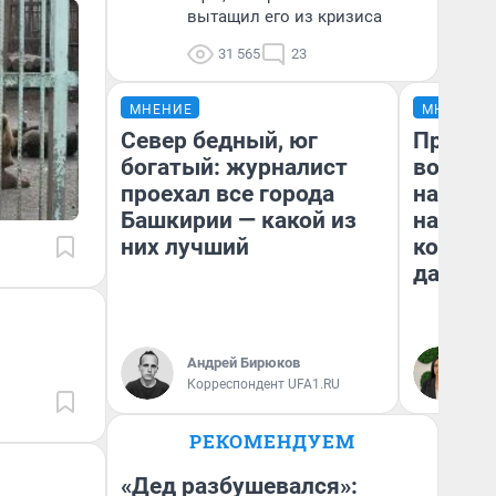
вытащил его из кризиса
31 565
23
МНЕНИЕ
МНЕНИЕ
Север бедный, юг
Продаш
богатый: журналист
возьмут
проехал все города
нам го
Башкирии — какой из
налого
них лучший
коснет
даже р
Андрей Бирюков
Ан
Корреспондент UFA1.RU
РЕКОМЕНДУЕМ
«Дед разбушевался»: