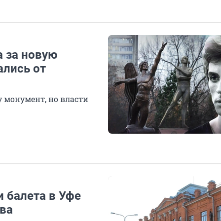
а за новую
ались от
у монумент, но власти
и балета в Уфе
ва