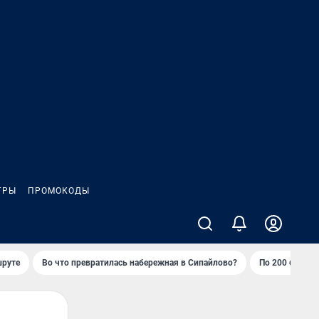
ГРЫ
ПРОМОКОДЫ
шруте
Во что превратилась набережная в Сипайлово?
По 200 баллов