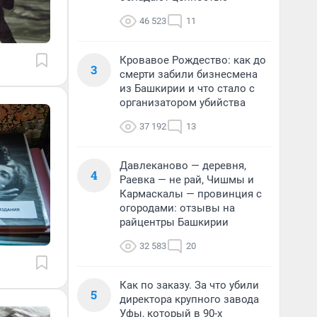
46 523
11
Кровавое Рождество: как до
3
смерти забили бизнесмена
из Башкирии и что стало с
организатором убийства
37 192
13
Давлеканово — деревня,
4
Раевка — не рай, Чишмы и
Кармаскалы — провинция с
огородами: отзывы на
райцентры Башкирии
32 583
20
Как по заказу. За что убили
5
директора крупного завода
Уфы, который в 90-х