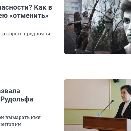
пасности? Как в
ею «отменить»
 которого предпочли
азвала
 Рудольфа
ей вымарать имя
риентации