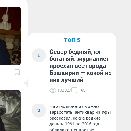
ТОП 5
Север бедный, юг
1
богатый: журналист
проехал все города
Башкирии — какой из
них лучший
102 023
165
На этих монетах можно
2
заработать: антиквар из Уфы
рассказал, какие редкие
деньги 1961 по 2016 год
обладают ценностью