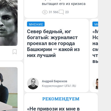
вытащил его из кризиса
31 566
23
МНЕНИЕ
МНЕНИЕ
Север бедный, юг
«Мы ви
богатый: журналист
Нолана
проехал все города
настро
Башкирии — какой из
смотре
них лучший
чтобы 
выгляд
Андрей Бирюков
На
Корреспондент UFA1.RU
РЕКОМЕНДУЕМ
«Не привози их мне в