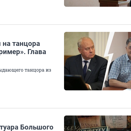
 на танцора
ример». Глава
ыдающего танцора из
ртуара Большого