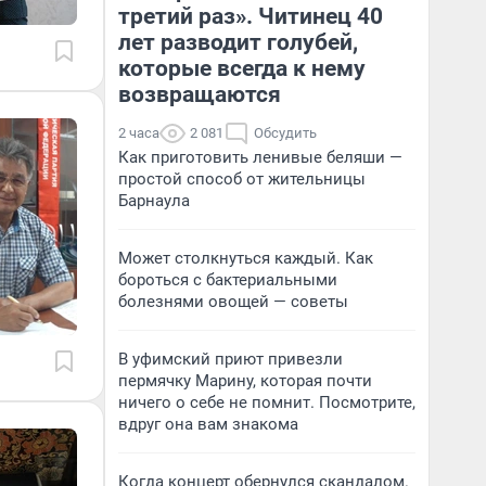
третий раз». Читинец 40
лет разводит голубей,
которые всегда к нему
возвращаются
2 часа
2 081
Обсудить
Как приготовить ленивые беляши —
простой способ от жительницы
Барнаула
Может столкнуться каждый. Как
бороться с бактериальными
болезнями овощей — советы
В уфимский приют привезли
пермячку Марину, которая почти
ничего о себе не помнит. Посмотрите,
вдруг она вам знакома
Когда концерт обернулся скандалом.