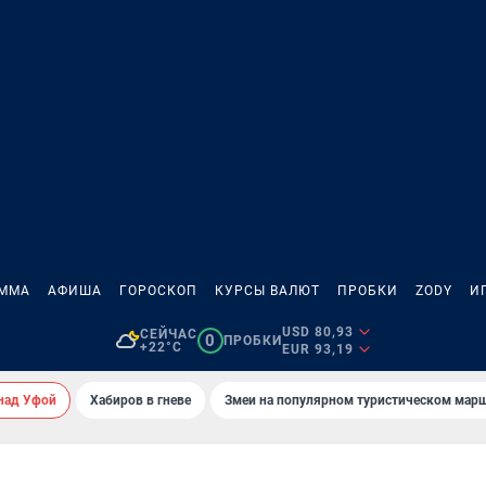
АММА
АФИША
ГОРОСКОП
КУРСЫ ВАЛЮТ
ПРОБКИ
ZODY
И
USD 80,93
СЕЙЧАС
0
ПРОБКИ
+22°C
EUR 93,19
над Уфой
Хабиров в гневе
Змеи на популярном туристическом мар