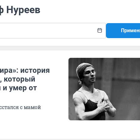
ф Нуреев
Примен
ира»: история
, который
 и умер от
сстался с мамой