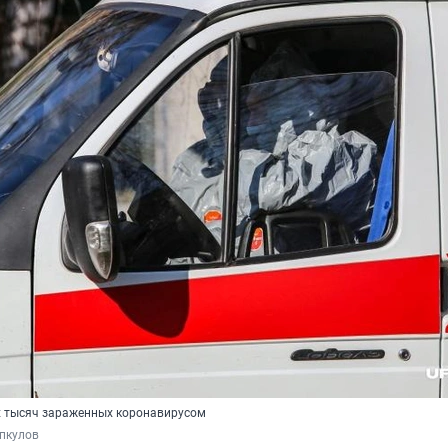
х тысяч зараженных коронавирусом
пкулов