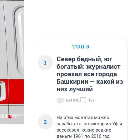
ТОП 5
Север бедный, юг
1
богатый: журналист
проехал все города
Башкирии — какой из
них лучший
104 010
167
На этих монетах можно
2
заработать: антиквар из Уфы
рассказал, какие редкие
деньги 1961 по 2016 год