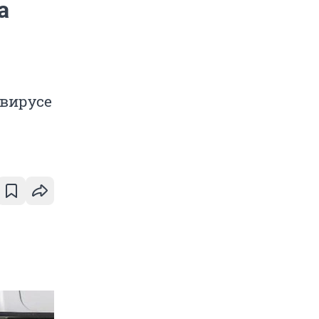
а
авирусе