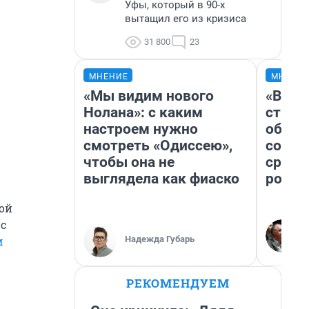
Уфы, который в 90-х
вытащил его из кризиса
31 800
23
МНЕНИЕ
МНЕНИ
«Мы видим нового
«В 19
Нолана»: с каким
строи
настроем нужно
обвал
смотреть «Одиссею»,
совет
чтобы она не
сравн
выглядела как фиаско
росси
фой
 с
Надежда Губарь
м
РЕКОМЕНДУЕМ