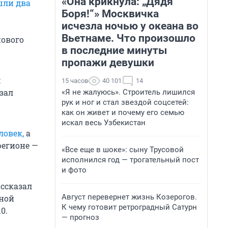
«Она крикнула: „Дядя
шли два
Боря!“» Москвичка
исчезла ночью у океана во
Вьетнаме. Что произошло
нового
в последние минуты
пропажи девушки
м
15 часов
40 101
14
зал
«Я не жалуюсь». Строитель лишился
рук и ног и стал звездой соцсетей:
как он живет и почему его семью
искал весь Узбекистан
ловек,
а
регионе —
«Все еще в шоке»: сыну Трусовой
исполнился год — трогательный пост
и фото
ассказал
Август перевернет жизнь Козерогов.
вной
К чему готовит ретроградный Сатурн
0.
— прогноз