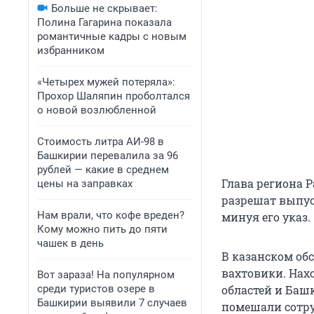
Больше не скрывает:
Полина Гагарина показала
романтичные кадры с новым
избранником
«Четырех мужей потеряла»:
Прохор Шаляпин проболтался
о новой возлюбленной
Стоимость литра АИ-98 в
Башкирии перевалила за 96
рублей — какие в среднем
Глава региона 
цены на заправках
разрешат выпус
Нам врали, что кофе вреден?
минуя его указ.
Кому можно пить до пяти
чашек в день
В казанском об
вахтовики. Нах
Вот зараза! На популярном
среди туристов озере в
областей и Баш
Башкирии выявили 7 случаев
помешали сотру