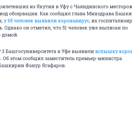
прилетевших из Якутии в Уфу с Чаяндинского месторо
иод обсервации. Как сообщил глава Минздрава Башк
н,
у 65 человек выявили коронавирус
, их госпитализи
. Однако он отметил, что 51 человек уже выписан по
 домой.
 3 Башгосуниверситета в Уфе выявили
вспышку коро
в
. Об этом сообщил заместитель премьер-министра
Башкирии Фанур Ягафаров.