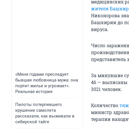
медицинских ра
жителя Башки
Никонорова зна
Башкирии до по
вируса.
Число заражен
производствен
представитель з
«Меня годами преследует
За минувшие с
бывшая любовница мужа: она
46 — выписаны 
портит жилье и угрожает».
3021 человек.
Реальная история
Пилоты потерпевшего
Количество
тяж
крушение самолета
министр здраво
рассказали, как выживали в
терапии находят
сибирской тайге