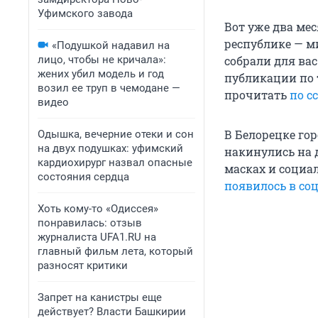
Уфимского завода
Вот уже два ме
республике — м
«Подушкой надавил на
лицо, чтобы не кричала»:
собрали для ва
жених убил модель и год
публикации по 
возил ее труп в чемодане —
прочитать
по с
видео
В Белорецке гор
Одышка, вечерние отеки и сон
на двух подушках: уфимский
накинулись на 
кардиохирург назвал опасные
масках и социа
состояния сердца
появилось в со
Хоть кому-то «Одиссея»
понравилась: отзыв
журналиста UFA1.RU на
главный фильм лета, который
разносят критики
Запрет на канистры еще
действует? Власти Башкирии