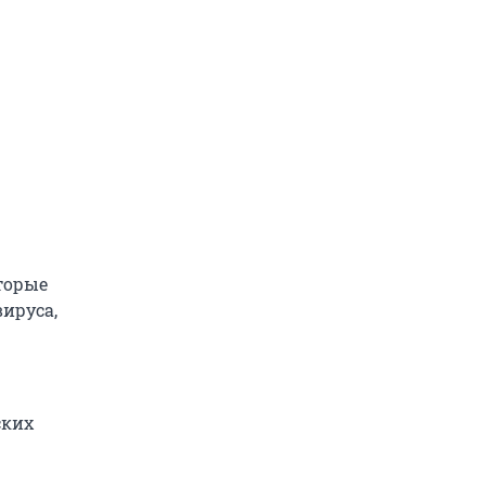
оторые
ируса,
ских