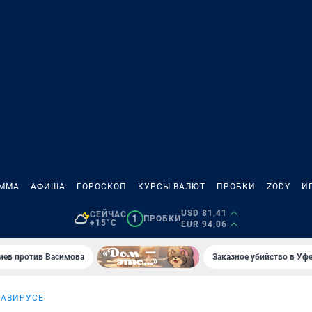
АММА
АФИША
ГОРОСКОП
КУРСЫ ВАЛЮТ
ПРОБКИ
ZODY
И
USD 81,41
СЕЙЧАС
1
ПРОБКИ
+15°C
EUR 94,06
иев против Васимова
Заказное убийство в Уфе
НАВИРУСЕ