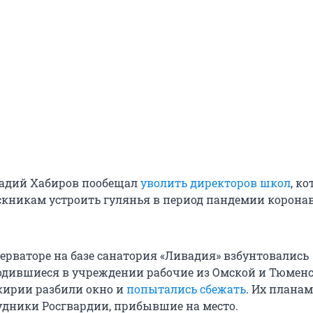
Радий Хабиров пообещал
уволить директоров школ
, к
кникам устроить гулянья в период пандемии коронав
серваторе на базе санатория «Ливадия» взбунтовались
одившиеся в учреждении рабочие из Омской и Тюмен
кирии разбили окно и
попытались сбежать
. Их планам
дники Росгвардии, прибывшие на место.