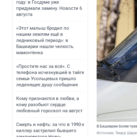
году: в Госдуме уже
придумали замену. Новости 6
августа
«Этот малыш бродил по
нашим землям ещё в
ледниковый период»: в
Башкирии нашли челюсть
мамонтенка
«Простите нас за всё». С
телефона исчезнувшей в тайге
семьи Усольцевых пришло
леденящее душу сообщение
Кому признаются в любви, а
кому разобьют сердце:
любовный гороскоп на август
Смерть и нефть: за что в 1990-х
В Башкирии более тре
киллер застрелил бывшего
Источник: 
Тимур Шари
замдиректора Ново-