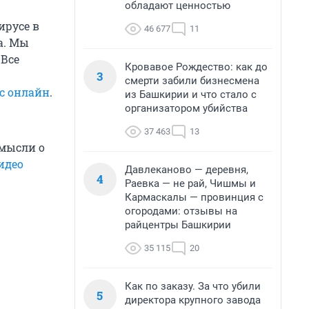
обладают ценностью
ирусе в
46 677
11
а. Мы
 Все
Кровавое Рождество: как до
3
смерти забили бизнесмена
с онлайн
.
из Башкирии и что стало с
организатором убийства
37 463
13
 мысли о
идео
Давлеканово — деревня,
4
Раевка — не рай, Чишмы и
Кармаскалы — провинция с
огородами: отзывы на
райцентры Башкирии
35 115
20
Как по заказу. За что убили
5
директора крупного завода