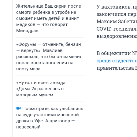
Жительница Башкирии после
У вахтовиков, 
смерти ребенка в утробе не
закончился пер
сможет иметь детей и винит
Максим Забели
медиков — что говорит
COVID-госпиталь
Минздрав
выздоровлению
«Форумы — отменить, бензин
— вернуть»: Мавлиев
В общежитии №
рассказал, что бы он изменил
среди студенто
после восстановления на
правительства 
посту мэра
«Ну вот и всё»: звезда
«Дома-2» развелась с
молодым мужем
Посмотрите, как улыбались
на суде участники массовой
драки в Уфе. А приговор —
невеселый