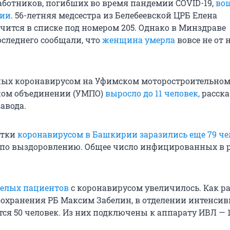
ботников, погибших во время пандемии COVID-19,
во
рии
. 56-летняя медсестра из Белебеевской ЦРБ Елена
чится в списке под номером 205. Однако в Минздраве
следнего сообщали, что
женщина умерла
вовсе не от 
ных коронавирусом на Уфимском моторостроительно
ном объединении (УМПО)
выросло до 11 человек,
расска
авода.
утки
коронавирусом в Башкирии заразились еще 79 че
по выздоровлению. Общее число инфицированных в 
елых пациентов
с коронавирусом увеличилось. Как р
охранения РБ Максим Забелин, в отделении интенси
ся 50 человек. Из них подключены к аппарату ИВЛ — 1