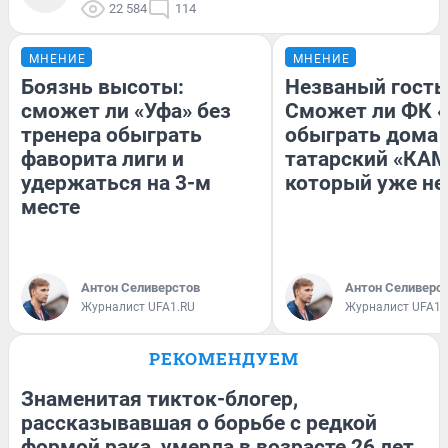
22 584
114
МНЕНИЕ
МНЕНИЕ
Боязнь высоты:
Незваный гость
сможет ли «Уфа» без
Сможет ли ФК 
тренера обыграть
обыграть дома
фаворита лиги и
татарский «КАМ
удержаться на 3-м
который уже не
месте
Антон Селиверстов
Антон Селиверс
Журналист UFA1.RU
Журналист UFA1.
РЕКОМЕНДУЕМ
Знаменитая тикток-блогер,
рассказывавшая о борьбе с редкой
формой рака, умерла в возрасте 26 лет