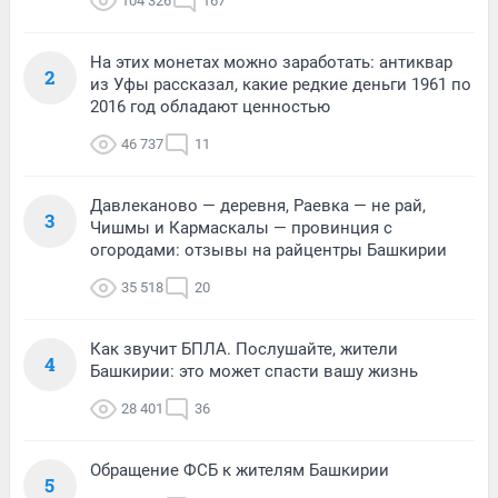
104 326
167
На этих монетах можно заработать: антиквар
2
из Уфы рассказал, какие редкие деньги 1961 по
2016 год обладают ценностью
46 737
11
Давлеканово — деревня, Раевка — не рай,
3
Чишмы и Кармаскалы — провинция с
огородами: отзывы на райцентры Башкирии
35 518
20
Как звучит БПЛА. Послушайте, жители
4
Башкирии: это может спасти вашу жизнь
28 401
36
Обращение ФСБ к жителям Башкирии
5