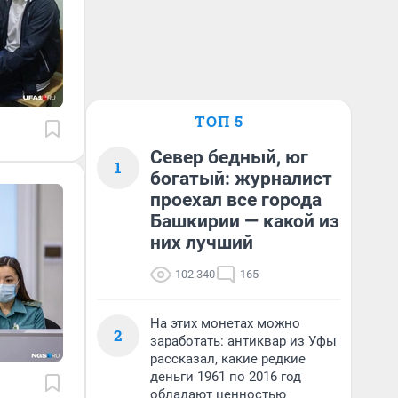
ТОП 5
Север бедный, юг
1
богатый: журналист
проехал все города
Башкирии — какой из
них лучший
102 340
165
На этих монетах можно
2
заработать: антиквар из Уфы
рассказал, какие редкие
деньги 1961 по 2016 год
обладают ценностью