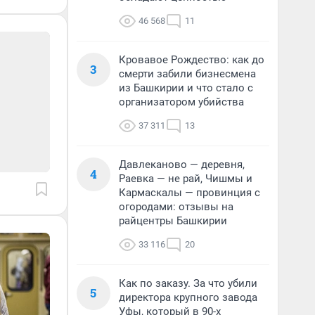
46 568
11
Кровавое Рождество: как до
3
смерти забили бизнесмена
из Башкирии и что стало с
организатором убийства
37 311
13
Давлеканово — деревня,
4
Раевка — не рай, Чишмы и
Кармаскалы — провинция с
огородами: отзывы на
райцентры Башкирии
33 116
20
Как по заказу. За что убили
5
директора крупного завода
Уфы, который в 90-х