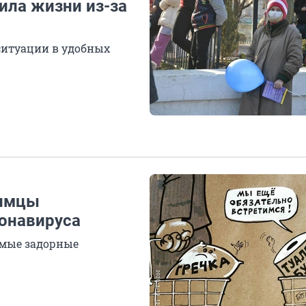
ила жизни из-за
ситуации в удобных
фимцы
онавируса
амые задорные