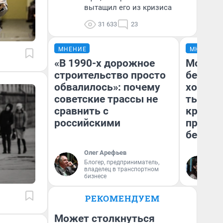
вытащил его из кризиса
31 633
23
МНЕНИЕ
МНЕНИЕ
«В 1990-х дорожное
Мой ба
строительство просто
береже
обвалилось»: почему
хотела 
советские трассы не
тысяч,
сравнить с
кредит,
российскими
приеха
безопа
Олег Арефьев
Блогер, предприниматель,
Кс
владелец в транспортном
Ав
бизнесе
РЕКОМЕНДУЕМ
Может столкнуться