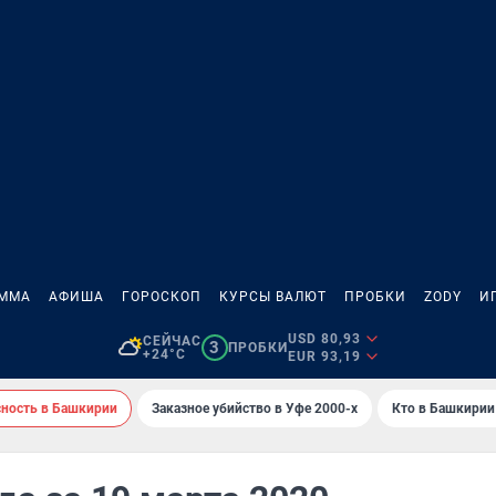
АММА
АФИША
ГОРОСКОП
КУРСЫ ВАЛЮТ
ПРОБКИ
ZODY
И
USD 80,93
СЕЙЧАС
3
ПРОБКИ
+24°C
EUR 93,19
сность в Башкирии
Заказное убийство в Уфе 2000-х
Кто в Башкирии 