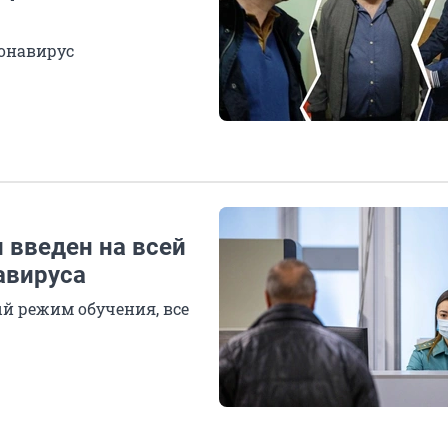
ронавирус
 введен на всей
авируса
й режим обучения, все