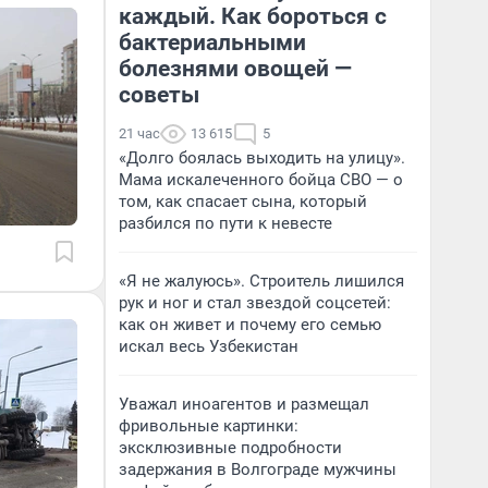
каждый. Как бороться с
бактериальными
болезнями овощей —
советы
21 час
13 615
5
«Долго боялась выходить на улицу».
Мама искалеченного бойца СВО — о
том, как спасает сына, который
разбился по пути к невесте
«Я не жалуюсь». Строитель лишился
рук и ног и стал звездой соцсетей:
как он живет и почему его семью
искал весь Узбекистан
Уважал иноагентов и размещал
фривольные картинки:
эксклюзивные подробности
задержания в Волгограде мужчины