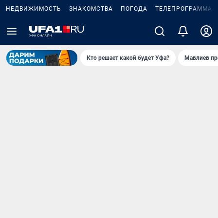
НЕДВИЖИМОСТЬ
ЗНАКОМСТВА
ПОГОДА
ТЕЛЕПРОГРАММА
Кто решает какой будет Уфа?
Мавлиев пр