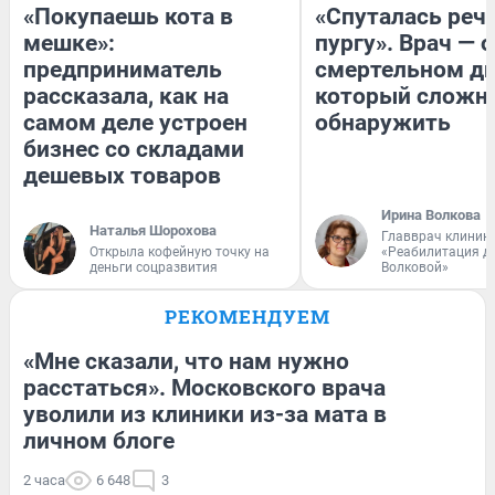
«Покупаешь кота в
«Спуталась речь
мешке»:
пургу». Врач — о
предприниматель
смертельном ди
рассказала, как на
который сложн
самом деле устроен
обнаружить
бизнес со складами
дешевых товаров
Ирина Волкова
Наталья Шорохова
Главврач клиник
Открыла кофейную точку на
«Реабилитация д
деньги соцразвития
Волковой»
РЕКОМЕНДУЕМ
«Мне сказали, что нам нужно
расстаться». Московского врача
уволили из клиники из-за мата в
личном блоге
2 часа
6 648
3