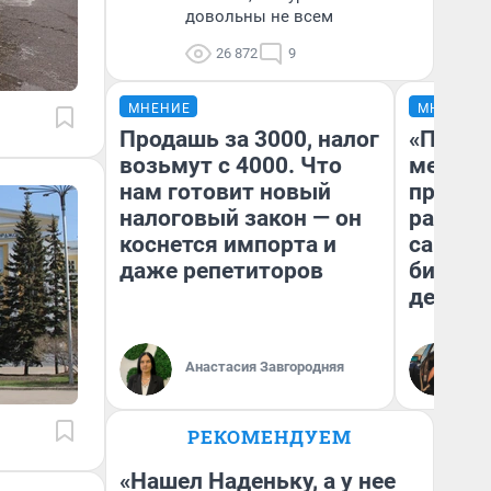
довольны не всем
26 872
9
МНЕНИЕ
МНЕНИЕ
Продашь за 3000, налог
«Покуп
возьмут с 4000. Что
мешке»
нам готовит новый
предпр
налоговый закон — он
рассказ
коснется импорта и
самом 
даже репетиторов
бизнес
дешевы
На
Анастасия Завгородняя
От
де
РЕКОМЕНДУЕМ
«Нашел Наденьку, а у нее