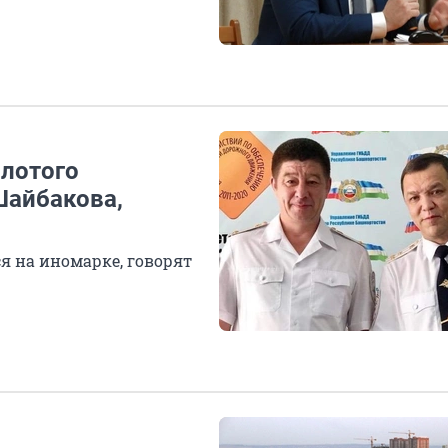
олотого
Шайбакова,
я на иномарке, говорят