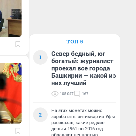
ТОП 5
Север бедный, юг
1
богатый: журналист
проехал все города
Башкирии — какой из
них лучший
105 047
167
На этих монетах можно
2
заработать: антиквар из Уфы
рассказал, какие редкие
деньги 1961 по 2016 год
обладают ценностью