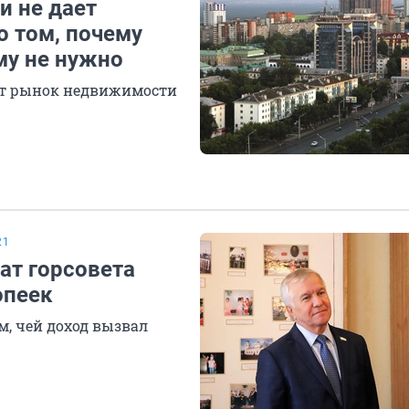
 и не дает
о том, почему
му не нужно
ет рынок недвижимости
21
ат горсовета
опеек
, чей доход вызвал