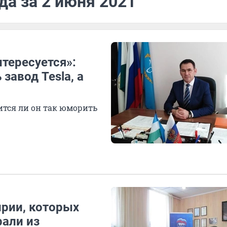
да за 2 июня 2021
нтересуется»:
завод Tesla, а
оится ли он так юморить
рии, которых
рали из