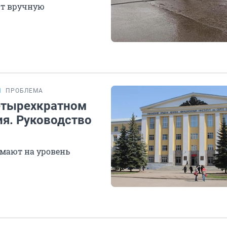
ют вручную
Я
ПРОБЛЕМА
етырехкратном
я. Руководство
имают на уровень