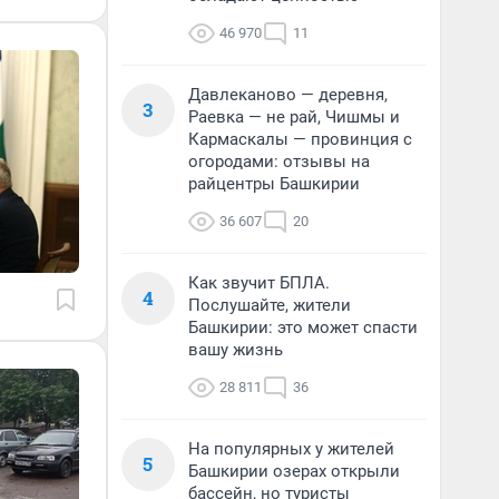
46 970
11
Давлеканово — деревня,
3
Раевка — не рай, Чишмы и
Кармаскалы — провинция с
огородами: отзывы на
райцентры Башкирии
36 607
20
Как звучит БПЛА.
4
Послушайте, жители
Башкирии: это может спасти
вашу жизнь
28 811
36
На популярных у жителей
5
Башкирии озерах открыли
бассейн, но туристы