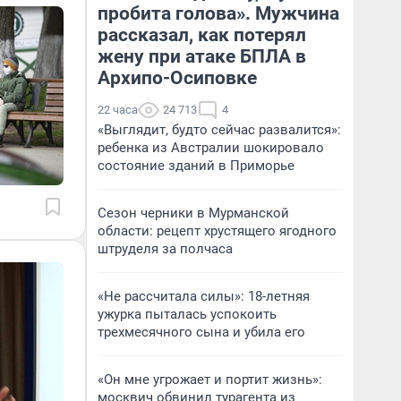
пробита голова». Мужчина
рассказал, как потерял
жену при атаке БПЛА в
Архипо-Осиповке
22 часа
24 713
4
«Выглядит, будто сейчас развалится»:
ребенка из Австралии шокировало
состояние зданий в Приморье
Сезон черники в Мурманской
области: рецепт хрустящего ягодного
штруделя за полчаса
«Не рассчитала силы»: 18-летняя
ужурка пыталась успокоить
трехмесячного сына и убила его
«Он мне угрожает и портит жизнь»:
москвич обвинил турагента из