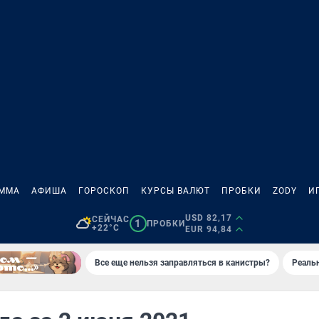
АММА
АФИША
ГОРОСКОП
КУРСЫ ВАЛЮТ
ПРОБКИ
ZODY
И
USD 82,17
СЕЙЧАС
1
ПРОБКИ
+22°C
EUR 94,84
Все еще нельзя заправляться в канистры?
Реаль