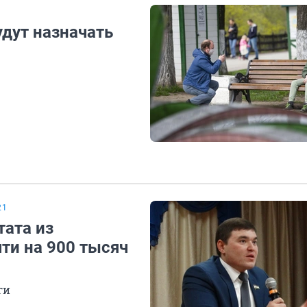
дут назначать
21
ата из
чти на 900 тысяч
ги