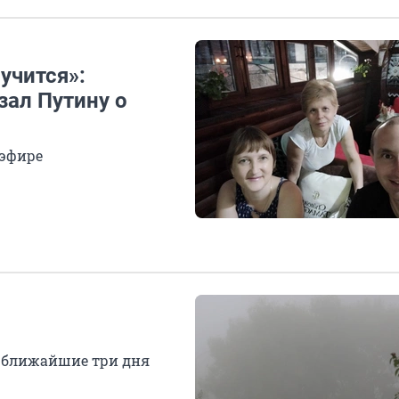
лучится»:
ал Путину о
 эфире
а ближайшие три дня