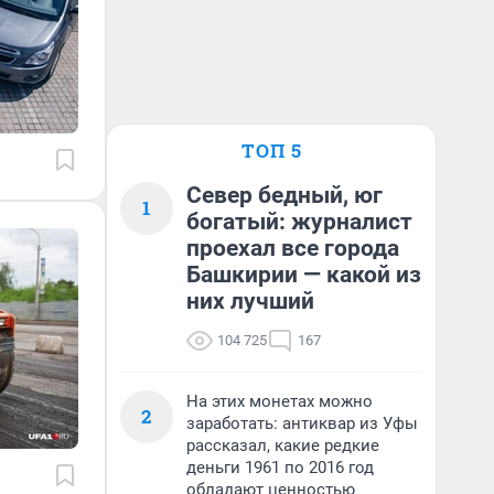
ТОП 5
Север бедный, юг
1
богатый: журналист
проехал все города
Башкирии — какой из
них лучший
104 725
167
На этих монетах можно
2
заработать: антиквар из Уфы
рассказал, какие редкие
деньги 1961 по 2016 год
обладают ценностью