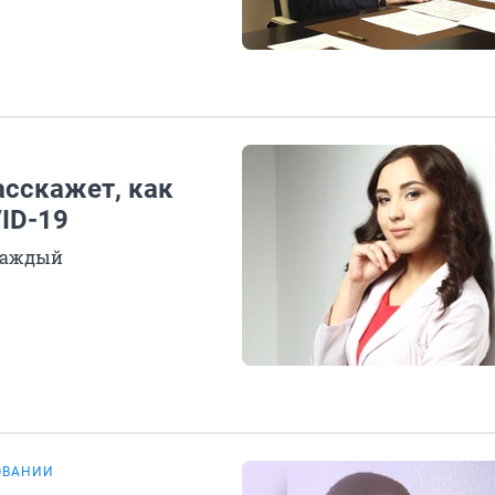
асскажет, как
ID-19
каждый
ОВАНИИ