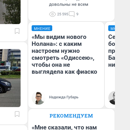
довольны не всем
25 595
9
МНЕНИЕ
МНЕНИЕ
«Мы видим нового
Север 
Нолана»: с каким
богаты
настроем нужно
проеха
смотреть «Одиссею»,
Башкир
чтобы она не
них лу
выглядела как фиаско
Ан
Надежда Губарь
Ко
РЕКОМЕНДУЕМ
«Мне сказали, что нам