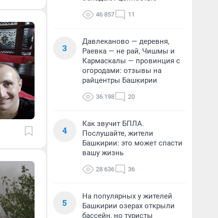
46 857
11
Давлеканово — деревня,
3
Раевка — не рай, Чишмы и
Кармаскалы — провинция с
огородами: отзывы на
райцентры Башкирии
36 198
20
Как звучит БПЛА.
4
Послушайте, жители
Башкирии: это может спасти
вашу жизнь
28 636
36
На популярных у жителей
5
Башкирии озерах открыли
бассейн, но туристы