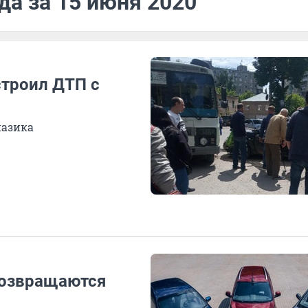
да за 15 июня 2020
строил ДТП с
пазика
возвращаются