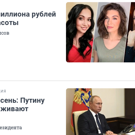
миллиона рублей
асоты
исов
ЦИЯ
сень: Путину
ерживают
езидента