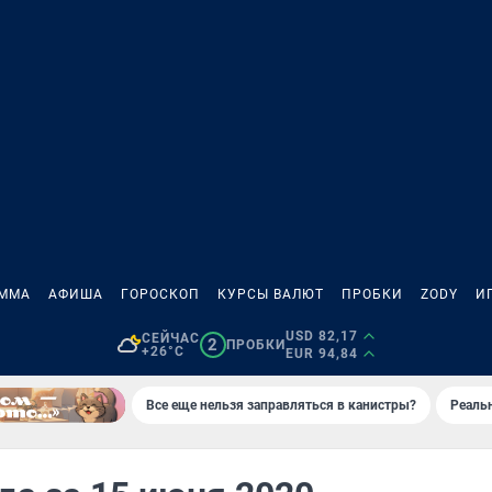
АММА
АФИША
ГОРОСКОП
КУРСЫ ВАЛЮТ
ПРОБКИ
ZODY
И
USD 82,17
СЕЙЧАС
2
ПРОБКИ
+26°C
EUR 94,84
Все еще нельзя заправляться в канистры?
Реаль