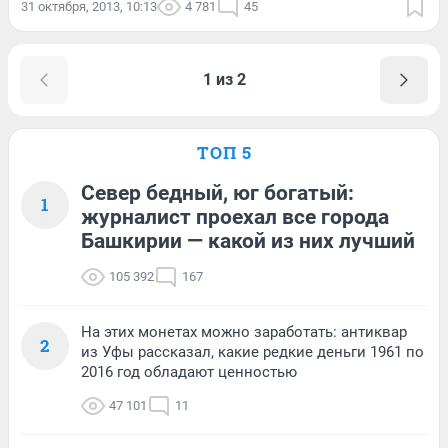
31 октября, 2013, 10:13
4 781
45
1 из 2
ТОП 5
Север бедный, юг богатый:
1
журналист проехал все города
Башкирии — какой из них лучший
105 392
167
На этих монетах можно заработать: антиквар
2
из Уфы рассказал, какие редкие деньги 1961 по
2016 год обладают ценностью
47 101
11