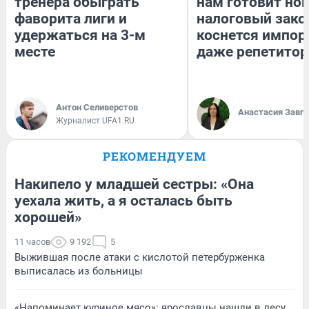
тренера обыграть
нам готовит но
фаворита лиги и
налоговый зако
удержаться на 3-м
коснется импор
месте
даже репетитор
Антон Селиверстов
Анастасия Завг
Журналист UFA1.RU
РЕКОМЕНДУЕМ
Накипело у младшей сестры: «Она
уехала жить, а я осталась быть
хорошей»
11 часов
9 192
5
Выжившая после атаки с кислотой петербурженка
выписалась из больницы
«Напоминает куриное мясо»: ярославцы нашли в лесу