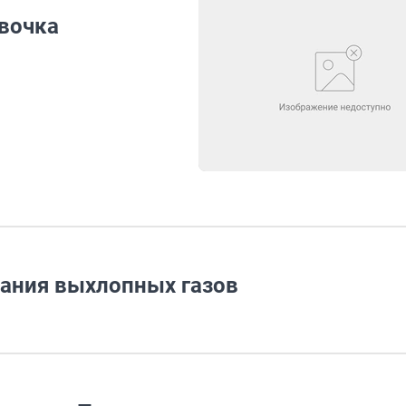
евочка
хания выхлопных газов