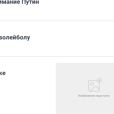
нимание Путин
волейболу
ке