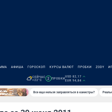
АММА
АФИША
ГОРОСКОП
КУРСЫ ВАЛЮТ
ПРОБКИ
ZODY
И
USD 82,17
СЕЙЧАС
2
ПРОБКИ
+22°C
EUR 94,84
Все еще нельзя заправляться в канистры?
Реаль