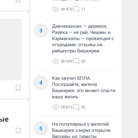
46 970
11
Давлеканово — деревня,
3
Раевка — не рай, Чишмы и
Кармаскалы — провинция с
огородами: отзывы на
райцентры Башкирии
36 609
20
Как звучит БПЛА.
4
Послушайте, жители
Башкирии: это может спасти
вашу жизнь
28 813
36
ные
На популярных у жителей
5
Башкирии озерах открыли
бассейн, но туристы