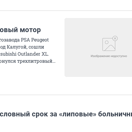
ровый мотор
тозавода PSA Peugeot
под Калугой, сошли
bishi Outlander XL.
рнулся трехлитровый
условный срок за «липовые» больнич