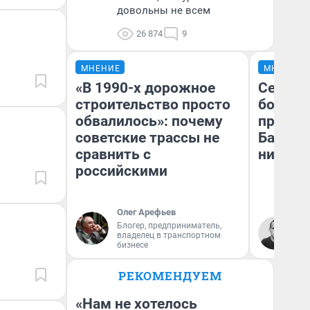
довольны не всем
26 874
9
МНЕНИЕ
МНЕНИЕ
«В 1990-х дорожное
Север 
строительство просто
богаты
обвалилось»: почему
проеха
советские трассы не
Башкир
сравнить с
них лу
российскими
Олег Арефьев
Блогер, предприниматель,
Ан
владелец в транспортном
Ко
бизнесе
РЕКОМЕНДУЕМ
«Нам не хотелось