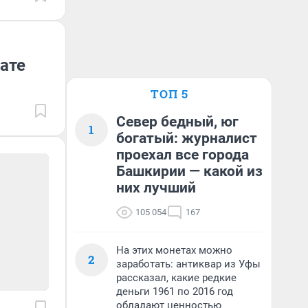
ате
ТОП 5
Север бедный, юг
1
богатый: журналист
проехал все города
Башкирии — какой из
них лучший
105 054
167
На этих монетах можно
2
заработать: антиквар из Уфы
рассказал, какие редкие
деньги 1961 по 2016 год
обладают ценностью