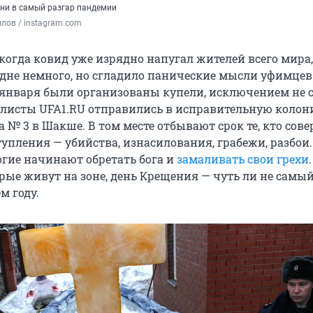
ни в самый разгар пандемии
лов / instagram.com
 когда ковид уже изрядно напугал жителей всего мира,
дне немного, но сгладило панические мысли уфимцев
9 января были организованы купели, исключением не 
листы UFA1.RU отправились в исправительную коло
 № 3 в Шакше. В том месте отбывают срок те, кто сов
упления — убийства, изнасилования, грабежи, разбои.
гие начинают обретать бога и
замаливать свои грехи
рые живут на зоне, день Крещения — чуть ли не сам
м году.