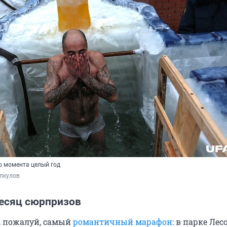
о момента целый год
пкулов
есяц сюрпризов
я, пожалуй, самый
романтичный марафон
: в парке Лес