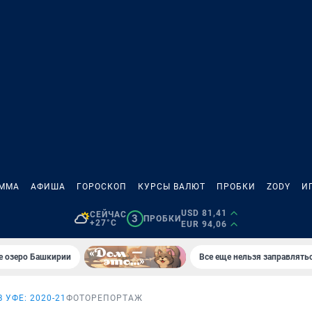
АММА
АФИША
ГОРОСКОП
КУРСЫ ВАЛЮТ
ПРОБКИ
ZODY
И
USD 81,41
СЕЙЧАС
3
ПРОБКИ
+27°C
EUR 94,06
е озеро Башкирии
Все еще нельзя заправлять
 УФЕ: 2020-21
ФОТОРЕПОРТАЖ