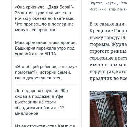
Опустевшие улицы Уха
«Она крикнула: „Дядя Боря!“»
Источник: 
Тагир Измай
25-летняя туристка исчезла
ночью у океана во Вьетнаме.
В те самые дни,
Что произошло в последние
минуты ее пропажи
Крещение Госпо
всему городу 1
Массированная атака дронов:
тюрьмы. Журна
Башкирия пережила утро под
строгого режима
угрозой атаки БПЛА
серьезные прест
именно там мно
«Это общий ребенок, а не „муж
верующих, кото
помогает“»: истории семей,
праздник во все
где в декрет ушел отец
Легендарная сауна из 90-х
снова в продаже: в Уфе
выставили на торги
«бандитские» бани за 12
миллионов
Из-за строительства Кампуса