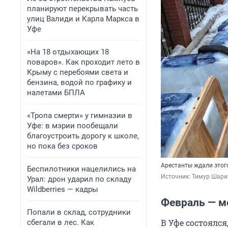
планируют перекрывать часть
улиц Валиди и Карла Маркса в
Уфе
«На 18 отдыхающих 18
поваров». Как проходит лето в
Крыму с перебоями света и
бензина, водой по графику и
налетами БПЛА
«Тропа смерти» у гимназии в
Уфе: в мэрии пообещали
благоустроить дорогу к школе,
но пока без сроков
Арестанты ждали этог
Беспилотники нацелились на
Источник: 
Тимур Шари
Урал: дрон ударил по складу
Wildberries — кадры
Февраль — м
Попали в склад, сотрудники
В Уфе состоялс
сбегали в лес. Как