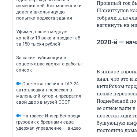
Прошлый год бы
изменил всё. Как мошенники
Шарипкулов каж
довели школьницу до
собрали ключев
попытки поджога здания
взглянуть на ни
Уфимец нашел медную
копейку 19 века и продает её
2020-й — нач
за 150 тысяч рублей
За какие публикации в
соцсетях вас уволят с работы:
список
В январе корон
знал, что это и
С детства грезил о ГАЗ-24:
китайском горо
автоплюшкин переехал в
позже переросл
маленький хутор и превратил
Поднебесной по 
свой двор в музей СССР
ее описывали в
перестал ходить
На трассе Инзер-Белорецк
грузовик с бревнами едва
бушующую инфек
удержал управление — видео
постоянно дома