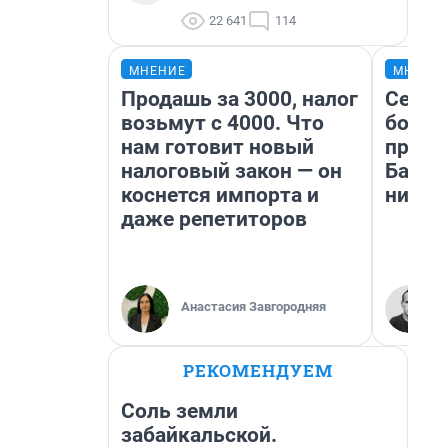
22 641
114
МНЕНИЕ
МНЕНИ
Продашь за 3000, налог
Север
возьмут с 4000. Что
богат
нам готовит новый
проех
налоговый закон — он
Башки
коснется импорта и
них л
даже репетиторов
Анастасия Завгородняя
РЕКОМЕНДУЕМ
Соль земли
забайкальской.