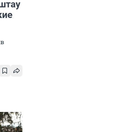
штау
кие
ов