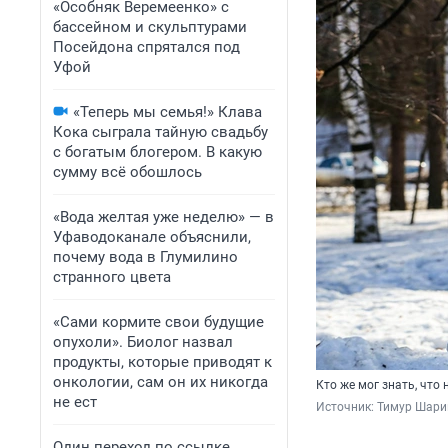
«Особняк Веремеенко» с
бассейном и скульптурами
Посейдона спрятался под
Уфой
«Теперь мы семья!» Клава
Кока сыграла тайную свадьбу
с богатым блогером. В какую
сумму всё обошлось
«Вода желтая уже неделю» — в
Уфаводоканале объяснили,
почему вода в Глумилино
странного цвета
«Сами кормите свои будущие
опухоли». Биолог назвал
продукты, которые приводят к
онкологии, сам он их никогда
Кто же мог знать, что
не ест
Источник: 
Тимур Шари
Один переход по ссылке