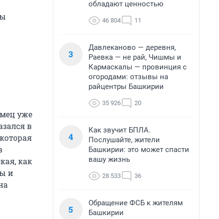
обладают ценностью
Мы
46 804
11
Давлеканово — деревня,
3
Раевка — не рай, Чишмы и
Кармаскалы — провинция с
огородами: отзывы на
райцентры Башкирии
35 926
20
имец уже
азался в
Как звучит БПЛА.
4
которая
Послушайте, жители
в
Башкирии: это может спасти
вашу жизнь
кая, как
ны и
28 533
36
на
Обращение ФСБ к жителям
5
Башкирии