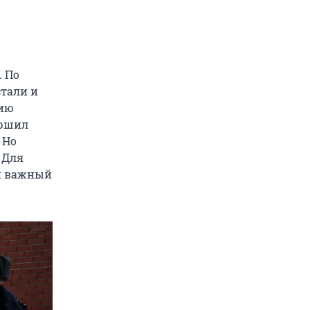
. По
стали и
нию
ершил
 Но
. Для
ый важный