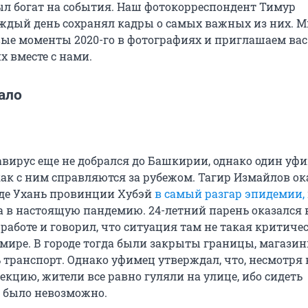
л богат на события. Наш фотокорреспондент Тимур
дый день сохранял кадры о самых важных из них. 
ые моменты 2020-го в фотографиях и приглашаем вас
х вместе с нами.
ало
авирус еще не добрался до Башкирии, однако один уф
 как с ним справляются за рубежом. Тагир Измайлов ок
де Ухань провинции Хубэй
в самый разгар эпидемии,
а в настоящую пандемию. 24-летний парень оказался 
работе и говорил, что ситуация там не такая критичес
 мире. В городе тогда были закрыты границы, магази
 транспорт. Однако уфимец утверждал, что, несмотря 
цию, жители все равно гуляли на улице, ибо сидеть
 было невозможно.