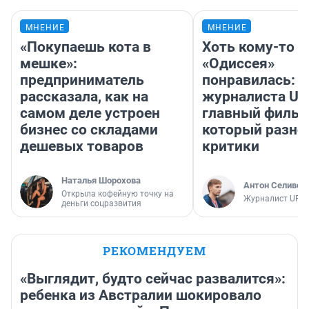
МНЕНИЕ
МНЕНИЕ
«Покупаешь кота в
Хоть кому-то
мешке»:
«Одиссея»
предприниматель
понравилась: 
рассказала, как на
журналиста UF
самом деле устроен
главный фильм
бизнес со складами
который разно
дешевых товаров
критики
Наталья Шорохова
Антон Селивер
Открыла кофейную точку на
Журналист UFA1
деньги соцразвития
РЕКОМЕНДУЕМ
«Выглядит, будто сейчас развалится»:
ребенка из Австралии шокировало