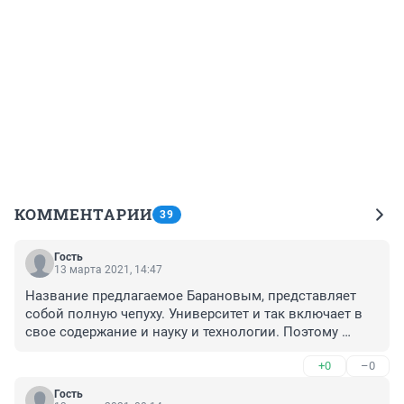
КОММЕНТАРИИ
39
Гость
13 марта 2021, 14:47
Название предлагаемое Барановым, представляет 
собой полную чепуху. Университет и так включает в 
свое содержание и науку и технологии. Поэтому 
название УФУ подходит больше всего, деньги 
+0
–0
федеральные и город Уфа прозвучит как столица 
Башкирии. Более важная составляющая это кадры, 
Гость
посмотрите dissernet.ru, сколько преподавателей всех 