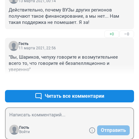
13 марта 2021, 00:14
вузов РБ попались на плагиате, а президент АН РБ 
Действительно, почему ВУЗы других регионов 
вообще в черном списке научных руководителей. 
получают такое финансирование, а мы нет... Нам 
Нужна реформа не только вузов Башкирии, но и 
такая поддержка не помешает. Я за!
науки.
+0
–0
Гость
11 марта 2021, 22:56
"Вы, Шариков, чепуху говорите и возмутительнее 
всего то, что говорите её безапелляционно и 
уверенно"
+0
–0
Читать все комментарии
Гость
Отправить
Войти