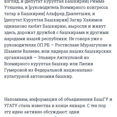
взгляд, и [депутат Курултая Башкирии] Римма
Утяшева, и [руководитель Всемирного конгресса
татар в Башкирии] Альфред Давлетшин, и
[депутат Курултая Башкирии] Загир Хакимов
одинаково любят Башкирию, выросли и живут
здесь, дорожат дружбой с башкирами и другими
народами нашей республики. Не говоря уже о
руководителях ОП РБ — Ростиславе Мурзагулове и
Шамиле Валееве, или лидерах наших башкирских
организаций — Эльвире Аиткуловой из
Всемирного курултая башкир или Лилии
Гумеровой из Федеральной национально-
культурной автономии башкир.
Напомним, информация об объединении БашГУ и
УГАТУ стала известна в конце января. С тех пор
эту идею активно обсуждают: одни