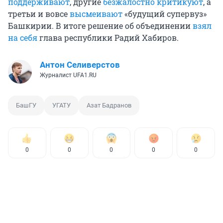
поддерживают
, другие
безжалостно критикуют
, а
третьи и вовсе
высмеивают
«будущий супервуз»
Башкирии. В итоге решение об объединении
взял
на себя
глава республики Радий Хабиров.
Антон Селиверстов
Журналист UFA1.RU
БашГУ
УГАТУ
Азат Бадранов
0
0
0
0
0