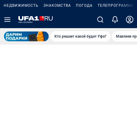
НЕДВИЖИМОСТЬ
ЗНАКОМСТВА
ПОГОДА
ТЕЛЕПРОГРАММА
Кто решает какой будет Уфа?
Мавлиев пр