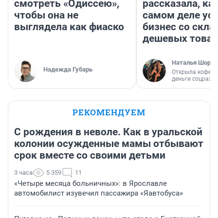
смотреть «Одиссею»,
рассказала, как
чтобы она не
самом деле ус
выглядела как фиаско
бизнес со скл
дешевых това
Наталья Шорох
Надежда Губарь
Открыла кофейн
деньги соцразв
РЕКОМЕНДУЕМ
С рождения в неволе. Как в уральской
колонии осужденные мамы отбывают
срок вместе со своими детьми
3 часа
5 359
11
«Четыре месяца больничных»: в Ярославле
автомобилист изувечил пассажира «Яавтобуса»