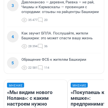
Давлеканово — деревня, Раевка — не рай,
3
Чишмы и Кармаскалы — провинция с
огородами: отзывы на райцентры Башкирии
35 477
20
Как звучит БПЛА. Послушайте, жители
4
Башкирии: это может спасти вашу жизнь
28 394
36
Обращение ФСБ к жителям Башкирии
5
22 581
114
МНЕНИЕ
МНЕНИЕ
«Мы видим нового
«Покупаешь ко
Нолана»: с каким
мешке»:
настроем нужно
предпринимат