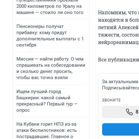
Путешественники проехали
2000 километров по Уралу на
Напомним, что 
машине — стоило ли оно того
находятся в бо
Пенсионеры получат
летний Алексей 
прибавку: кому придут
тяжести, состоя
дополнительные выплаты с 1
нейрореанимаци
сентября
Миссия — найти работу. О чем
Все публикации
спрашивать на собеседовании
и сколько денег просить,
чтобы вас точно взяли
За актуальными
Подписывайтесь 
Ищем лучший город
Башкирии: какой самый
ЗВОНИТЕ
прекрасный? Первый тур —
опрос
8
На Кубани горит НПЗ из-за
атаки беспилотников: есть
пострадавшие. Главное о