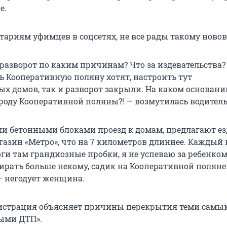
е.
тариям уфимцев в соцсетях, не все рады такому ново
разворот по каким причинам? Что за издевательства?
ть Кооперативную поляну хотят, настроить тут
х домов, так и разворот закрыли. На каком основании
роду Кооперативной поляны?! — возмутилась водитель
и бетонными блоками проезд к домам, предлагают ез
газин «Метро», что на 7 километров длиннее. Каждый 
ги там грандиозные пробки, я не успеваю за ребенком
бирать больше некому, садик на Кооперативной поляне
— негодует женщина.
истрация объясняет причины перекрытия теми самы
ыми ДТП».