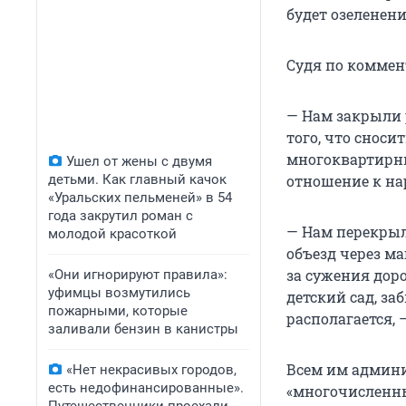
будет озеленени
Судя по коммен
— Нам закрыли 
того, что сноси
многоквартирны
Ушел от жены с двумя
детьми. Как главный качок
отношение к на
«Уральских пельменей» в 54
года закрутил роман с
— Нам перекрыл
молодой красоткой
объезд через ма
за сужения доро
«Они игнорируют правила»:
уфимцы возмутились
детский сад, за
пожарными, которые
располагается, 
заливали бензин в канистры
Всем им админ
«Нет некрасивых городов,
есть недофинансированные».
«многочисленн