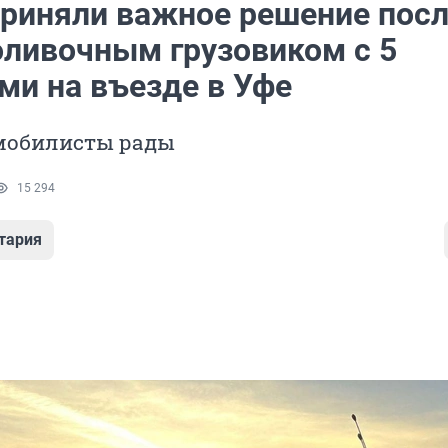
приняли важное решение пос
оливочным грузовиком с 5
ми на въезде в Уфе
омобилисты рады
15 294
тария