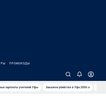
ГРЫ
ПРОМОКОДЫ
ные зарплаты учителей Уфы
Заказное убийство в Уфе 2000-х
Каким