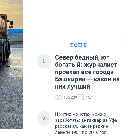
ТОП 5
Север бедный, юг
1
богатый: журналист
проехал все города
Башкирии — какой из
них лучший
105 239
167
На этих монетах можно
2
заработать: антиквар из Уфы
рассказал, какие редкие
деньги 1961 по 2016 год