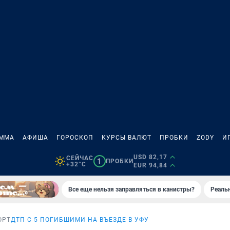
АММА
АФИША
ГОРОСКОП
КУРСЫ ВАЛЮТ
ПРОБКИ
ZODY
И
USD 82,17
СЕЙЧАС
1
ПРОБКИ
+32°C
EUR 94,84
Все еще нельзя заправляться в канистры?
Реаль
ОРТ
ДТП С 5 ПОГИБШИМИ НА ВЪЕЗДЕ В УФУ