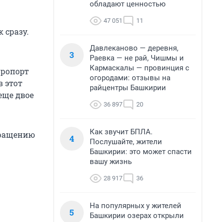
обладают ценностью
47 051
11
 сразу.
Давлеканово — деревня,
3
Раевка — не рай, Чишмы и
Кармаскалы — провинция с
эропорт
огородами: отзывы на
в этот
райцентры Башкирии
еще двое
36 897
20
Как звучит БПЛА.
бращению
4
Послушайте, жители
Башкирии: это может спасти
вашу жизнь
28 917
36
На популярных у жителей
5
Башкирии озерах открыли