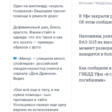
Источник: 
ГИБДД Баш
Один на миллиард: «король
гозаказов» Башкирии просит
В Уфе закрыли р
помощи в ремонте дорог
Об этом сообщил
Дофаминовый шик, блеск,
красота. Фанки-стайл в
Напомним, ранн
одежде: что это такое и как
ВАЗ-2115 на вы
его носить — примеры
образов с фото
момент разворач
находятся в бол
«Минус — слишком много
спойлеров»: российский
Как сообщили в
ниндзя-скульптор снялся в
сериале «Дом Дракона».
ГИБДД Уфы «в 
Видео
погибшими».
«Они всё еще в лесу, и им
нужна помощь»: сын
пропавших в тайге
Усольцевых назвал еще одну
версию их исчезновения