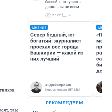
бассейн, но туристы
довольны не всем
27 221
9
МНЕНИЕ
МНЕНИ
Север бедный, юг
«Поку
богатый: журналист
мешке
проехал все города
предп
Башкирии — какой из
расска
них лучший
самом
бизне
дешев
Андрей Бирюков
стников
Корреспондент UFA1.RU
РЕКОМЕНДУЕМ
оят, там