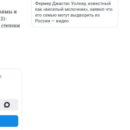
Фермер Джастас Уолкер, известный
как «веселый молочник», заявил что
равмы и
его семью могут выдворить из
21-
России — видео
 степени
е
.