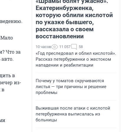
«Шрамы болят ужасно».
Екатеринбурженка,
которую облили кислотой
введению.
по указке бывшего,
рассказала о своем
восстановлении
 Мало
10 часов
11 057
58
? Что за
«Год преследовал и облил кислотой».
 авто.
Рассказ петербурженки о жестоком
нападении и реабилитации
дить в
Почему у томатов скручиваются
вечер из-
листья — три причины и решение
 в
проблемы
Выжившая после атаки с кислотой
петербурженка выписалась из
ми
больницы