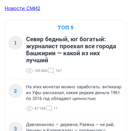
Новости СМИ2
ТОП 5
Север бедный, юг богатый:
1
журналист проехал все города
Башкирии — какой из них
лучший
105 683
167
На этих монетах можно заработать: антиквар
2
из Уфы рассказал, какие редкие деньги 1961
по 2016 год обладают ценностью
47 184
11
Давлеканово — деревня, Раевка — не рай,
3
Чишмы и Кармаскалы — провинция с