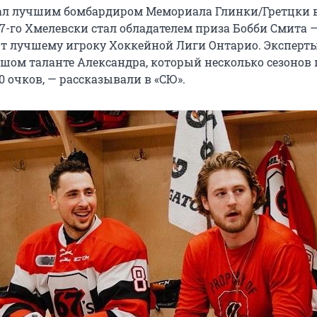
ал лучшим бомбардиром Мемориала Глинки/Гретцки в
017-го Хмелевски стал обладателем приза Бобби Смита —
т лучшему игроку Хоккейной Лиги Онтарио. Эксперт
ьшом таланте Александра, который несколько сезонов
0 очков, — рассказывали в «СЮ».