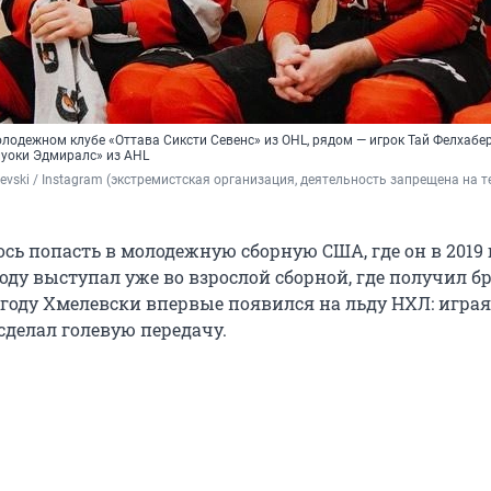
лодежном клубе «Оттава Сиксти Севенс» из OHL, рядом — игрок Тай Фелхабер
луоки Эдмиралс» из AHL
evski / Instagram (экстремистская организация, деятельность запрещена на т
сь попасть в молодежную сборную США, где он в 2019 
 году выступал уже во взрослой сборной, где получил бр
 году Хмелевски впервые появился на льду НХЛ: играя 
сделал голевую передачу.