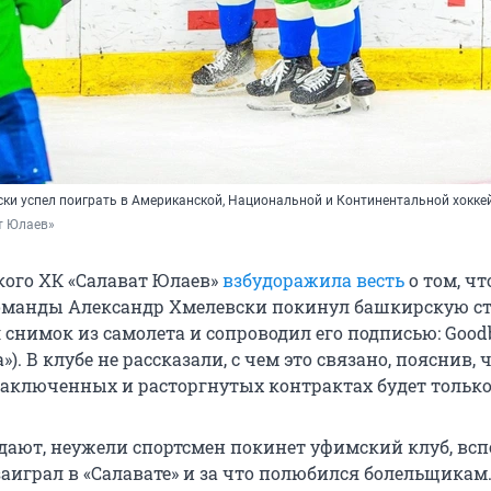
ски успел поиграть в Американской, Национальной и Континентальной хокке
т Юлаев»
ого ХК «Салават Юлаев»
взбудоражила весть
о том, чт
манды Александр Хмелевски покинул башкирскую ст
 снимок из самолета и сопроводил его подписью: Good
а»). В клубе не рассказали, с чем это связано, пояснив, 
аключенных и расторгнутых контрактах будет только 
дают, неужели спортсмен покинет уфимский клуб, вс
заиграл в «Салавате» и за что полюбился болельщикам