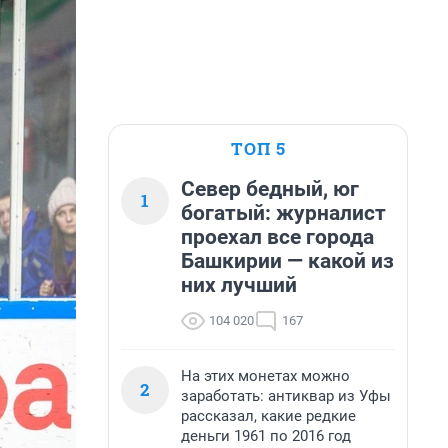
ТОП 5
Север бедный, юг
1
богатый: журналист
проехал все города
Башкирии — какой из
них лучший
104 020
167
На этих монетах можно
2
заработать: антиквар из Уфы
рассказал, какие редкие
деньги 1961 по 2016 год