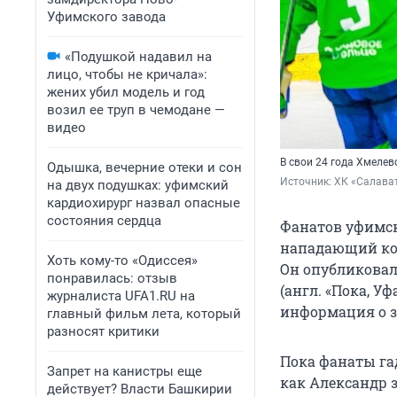
Уфимского завода
«Подушкой надавил на
лицо, чтобы не кричала»:
жених убил модель и год
возил ее труп в чемодане —
видео
В свои 24 года Хмелев
Одышка, вечерние отеки и сон
Источник: 
ХК «Салава
на двух подушках: уфимский
кардиохирург назвал опасные
состояния сердца
Фанатов уфимск
нападающий ко
Хоть кому-то «Одиссея»
Он опубликовал
понравилась: отзыв
(англ. «Пока, Уф
журналиста UFA1.RU на
информация о з
главный фильм лета, который
разносят критики
Пока фанаты га
Запрет на канистры еще
как Александр 
действует? Власти Башкирии