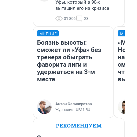
Уфы, который в 90-х
вытащил его из кризиса
31 806
23
МНЕНИЕ
МНЕНИ
Боязнь высоты:
«Мы в
сможет ли «Уфа» без
Нолан
тренера обыграть
настр
фаворита лиги и
смотр
удержаться на 3-м
чтобы
месте
выгля
Антон Селиверстов
Журналист UFA1.RU
РЕКОМЕНДУЕМ