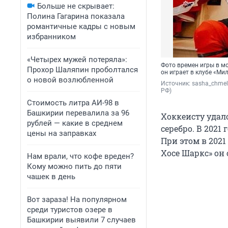
Больше не скрывает:
Полина Гагарина показала
романтичные кадры с новым
избранником
«Четырех мужей потеряла»:
Фото времен игры в мо
Прохор Шаляпин проболтался
он играет в клубе «Ми
о новой возлюбленной
Источник: 
sasha_chmel
РФ)
Стоимость литра АИ-98 в
Башкирии перевалила за 96
Хоккеисту удало
рублей — какие в среднем
серебро. В 2021
цены на заправках
При этом в 2021
Хосе Шаркс» он 
Нам врали, что кофе вреден?
Кому можно пить до пяти
чашек в день
Вот зараза! На популярном
среди туристов озере в
Башкирии выявили 7 случаев