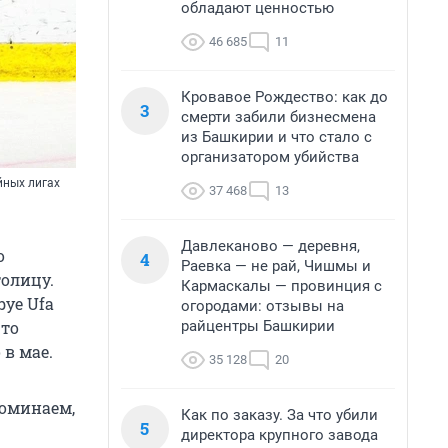
обладают ценностью
46 685
11
Кровавое Рождество: как до
3
смерти забили бизнесмена
из Башкирии и что стало с
организатором убийства
йных лигах
37 468
13
Давлеканово — деревня,
о
4
Раевка — не рай, Чишмы и
олицу.
Кармаскалы — провинция с
bye Ufa
огородами: отзывы на
райцентры Башкирии
что
в мае.
35 128
20
поминаем,
Как по заказу. За что убили
5
.
директора крупного завода