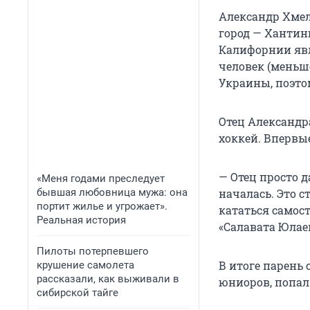
Александр Хмел
город — Хантин
Калифорнии явл
человек (меньше
Украины, поэто
Отец Александр
хоккей. Впервые
— Отец просто д
«Меня годами преследует
бывшая любовница мужа: она
началась. Это с
портит жилье и угрожает».
кататься самос
Реальная история
«Салавата Юлае
Пилоты потерпевшего
В итоге парень 
крушение самолета
рассказали, как выживали в
юниоров, попал
сибирской тайге