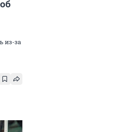
 об
ь из-за