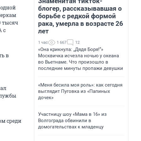
Знаменитая тикток-
родной
блогер, рассказывавшая о
меркам
борьбе с редкой формой
0 тысяч
рака, умерла в возрасте 26
А с
лет
1 час
1 667
12
«Она крикнула: „Дядя Боря!“»
ть в
Москвичка исчезла ночью у океана
во Вьетнаме. Что произошло в
последние минуты пропажи девушки
«Меня бесила моя роль»: как сегодня
чал
выглядит Пуговка из «Папиных
службы
дочек»
Участницу шоу «Мама в 16» из
ом среди
Волгограда обвинили в
домогательствах к младенцу