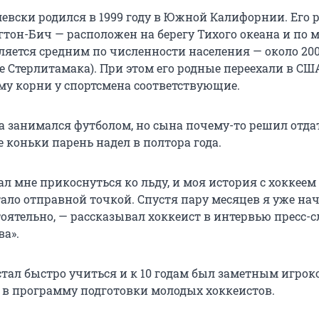
евски родился в 1999 году в Южной Калифорнии. Его 
гтон-Бич — расположен на берегу Тихого океана и по 
яется средним по численности населения — около 20
 Стерлитамака). При этом его родные переехали в СШ
му корни у спортсмена соответствующие.
а занимался футболом, но сына почему-то решил отда
 коньки парень надел в полтора года.
ал мне прикоснуться ко льду, и моя история с хоккеем
тало отправной точкой. Спустя пару месяцев я уже на
тоятельно, — рассказывал хоккеист в интервью пресс-
ва».
стал быстро учиться и к 10 годам был заметным игрок
 в программу подготовки молодых хоккеистов.