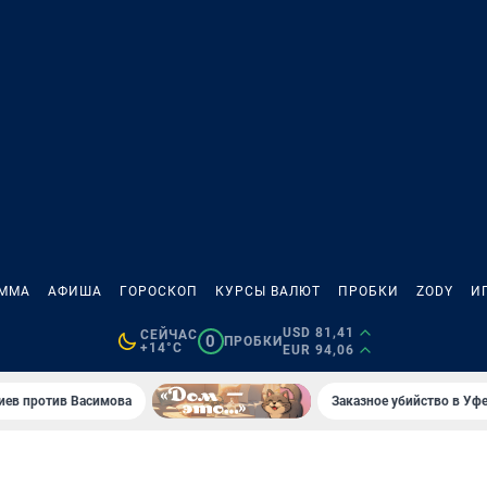
АММА
АФИША
ГОРОСКОП
КУРСЫ ВАЛЮТ
ПРОБКИ
ZODY
И
USD 81,41
СЕЙЧАС
0
ПРОБКИ
+14°C
EUR 94,06
иев против Васимова
Заказное убийство в Уфе