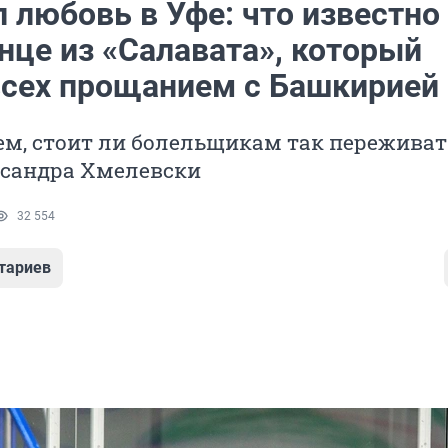
 любовь в Уфе: что известно
нце из «Салавата», который
всех прощанием с Башкирией
м, стоит ли болельщикам так переживат
ксандра Хмелевски
32 554
тариев