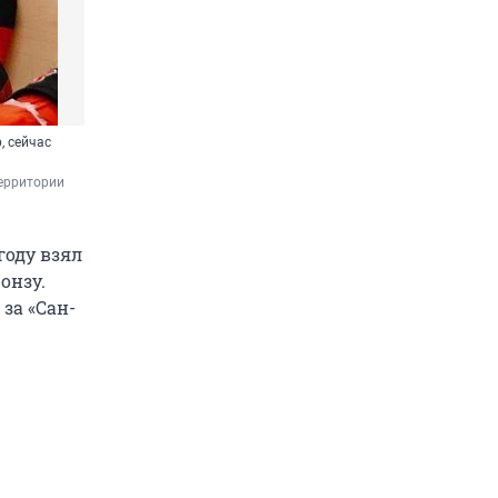
, сейчас
ерритории 
году взял
онзу.
за «Сан-