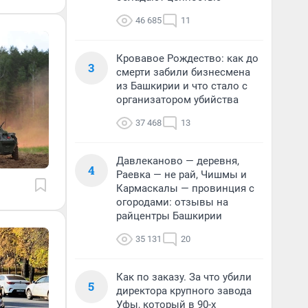
46 685
11
Кровавое Рождество: как до
3
смерти забили бизнесмена
из Башкирии и что стало с
организатором убийства
37 468
13
Давлеканово — деревня,
4
Раевка — не рай, Чишмы и
Кармаскалы — провинция с
огородами: отзывы на
райцентры Башкирии
35 131
20
Как по заказу. За что убили
5
директора крупного завода
Уфы, который в 90-х