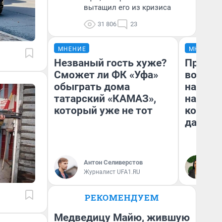
вытащил его из кризиса
31 806
23
МНЕНИЕ
МНЕНИЕ
Незваный гость хуже?
Продаш
Сможет ли ФК «Уфа»
возьмут
обыграть дома
нам го
татарский «КАМАЗ»,
налого
который уже не тот
коснет
даже р
Антон Селиверстов
Ан
Журналист UFA1.RU
РЕКОМЕНДУЕМ
Медведицу Майю, жившую