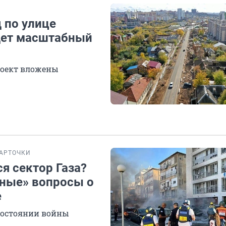
 по улице
дет масштабный
роект вложены
АРТОЧКИ
я сектор Газа?
дные» вопросы о
е
 состоянии войны