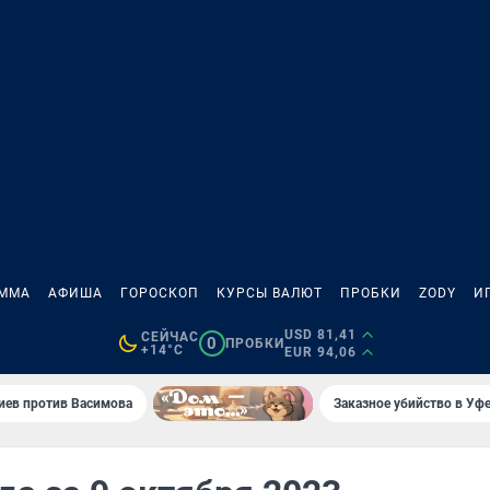
АММА
АФИША
ГОРОСКОП
КУРСЫ ВАЛЮТ
ПРОБКИ
ZODY
И
USD 81,41
СЕЙЧАС
0
ПРОБКИ
+14°C
EUR 94,06
иев против Васимова
Заказное убийство в Уфе