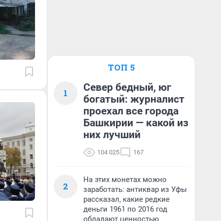
ТОП 5
Север бедный, юг
1
богатый: журналист
проехал все города
Башкирии — какой из
них лучший
104 025
167
На этих монетах можно
2
заработать: антиквар из Уфы
рассказал, какие редкие
деньги 1961 по 2016 год
обладают ценностью