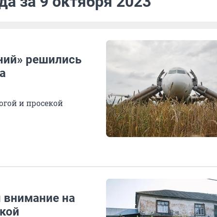
да за 9 октября 2023
ний» решились
а
огой и просекой
л внимание на
кой