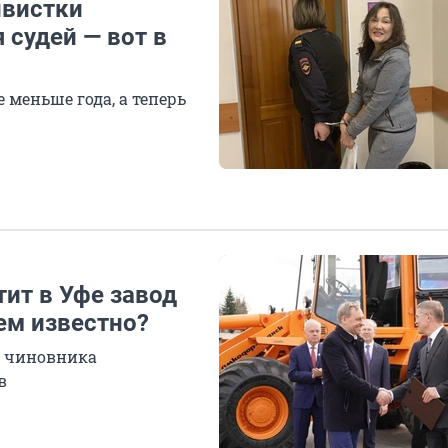
ивистки
 судей — вот в
 меньше года, а теперь
ит в Уфе завод
ем известно?
о чиновника
в