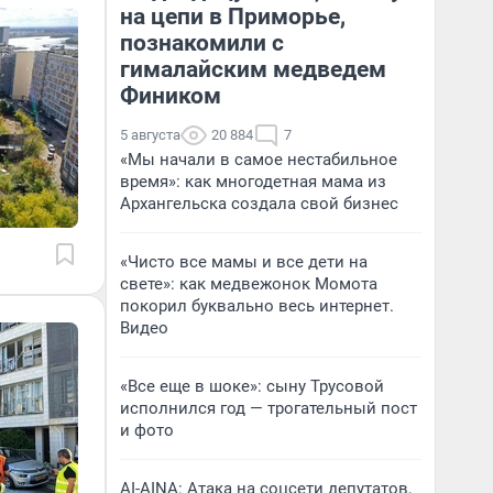
на цепи в Приморье,
познакомили с
гималайским медведем
Фиником
5 августа
20 884
7
«Мы начали в самое нестабильное
время»: как многодетная мама из
Архангельска создала свой бизнес
«Чисто все мамы и все дети на
свете»: как медвежонок Момота
покорил буквально весь интернет.
Видео
«Все еще в шоке»: сыну Трусовой
исполнился год — трогательный пост
и фото
AI-AINA: Атака на соцсети депутатов,