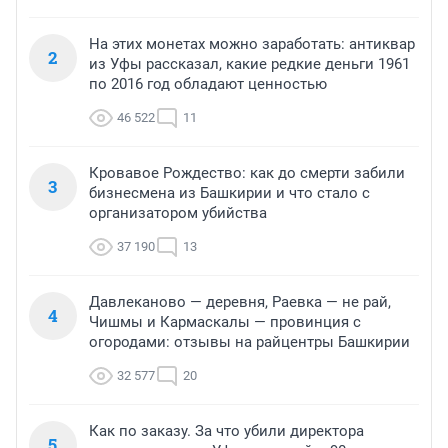
На этих монетах можно заработать: антиквар
2
из Уфы рассказал, какие редкие деньги 1961
по 2016 год обладают ценностью
46 522
11
Кровавое Рождество: как до смерти забили
3
бизнесмена из Башкирии и что стало с
организатором убийства
37 190
13
Давлеканово — деревня, Раевка — не рай,
4
Чишмы и Кармаскалы — провинция с
огородами: отзывы на райцентры Башкирии
32 577
20
Как по заказу. За что убили директора
5