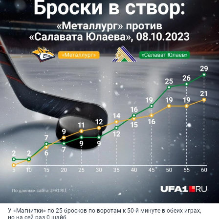
У «Магнитки» по 25 бросков по воротам к 50-й минуте в обеих играх,
но на сей раз 0 шайб