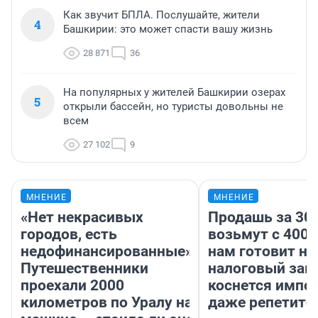
Как звучит БПЛА. Послушайте, жители
4
Башкирии: это может спасти вашу жизнь
28 871
36
На популярных у жителей Башкирии озерах
5
открыли бассейн, но туристы довольны не
всем
27 102
9
МНЕНИЕ
МНЕНИЕ
«Нет некрасивых
Продашь за 300
городов, есть
возьмут с 4000
недофинансированные».
нам готовит н
Путешественники
налоговый зако
проехали 2000
коснется импор
километров по Уралу на
даже репетито