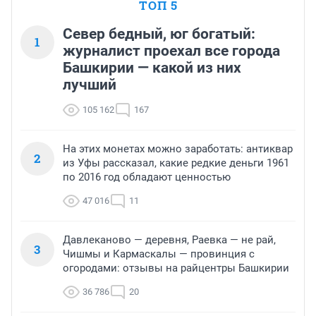
ТОП 5
Север бедный, юг богатый:
1
журналист проехал все города
Башкирии — какой из них
лучший
105 162
167
На этих монетах можно заработать: антиквар
2
из Уфы рассказал, какие редкие деньги 1961
по 2016 год обладают ценностью
47 016
11
Давлеканово — деревня, Раевка — не рай,
3
Чишмы и Кармаскалы — провинция с
огородами: отзывы на райцентры Башкирии
36 786
20