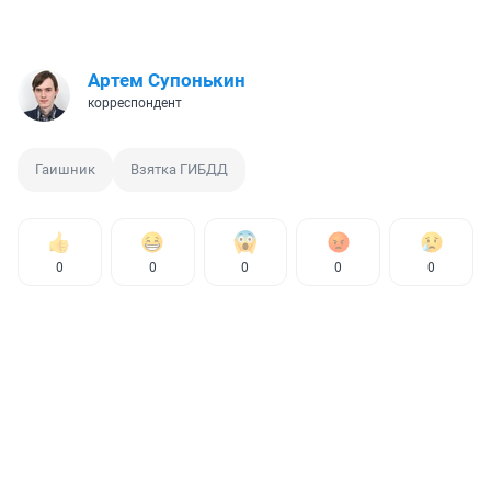
Артем Супонькин
корреспондент
Гаишник
Взятка ГИБДД
0
0
0
0
0