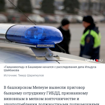
«Гаишникопад» в Башкирии начался с расследования дела Ильдуса
Шайбакова
Источник: 
Тимур Шарипкулов
В башкирском Мелеузе вынесли приговор
бывшему сотруднику ГИБДД, признанному
виновным в мелком взяточничестве и
злоупотреблении должностными полномочиями.