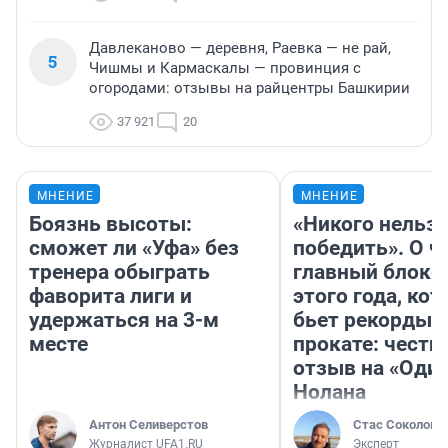
Давлеканово — деревня, Раевка — не рай,
5
Чишмы и Кармаскалы — провинция с
огородами: отзывы на райцентры Башкирии
37 921
20
МНЕНИЕ
МНЕНИЕ
Боязнь высоты:
«Никого нельз
сможет ли «Уфа» без
победить». О ч
тренера обыграть
главный блокб
фаворита лиги и
этого года, ко
удержаться на 3-м
бьет рекорды 
месте
прокате: честн
отзыв на «Оди
Нолана
Антон Селиверстов
Стас Соколов
Журналист UFA1.RU
Эксперт