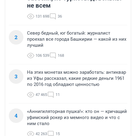
не всем
131 698
36
Север бедный, юг богатый: журналист
2
проехал все города Башкирии — какой из них
лучший
106 539
168
На этих монетах можно заработать: антиквар
3
из Уфы рассказал, какие редкие деньги 1961
по 2016 год обладают ценностью
47 465
11
«Аннигиляторная пушка!»: кто он — кричащий
4
уфимский рокер из мемного видео и что с
ним стало
42 263
15