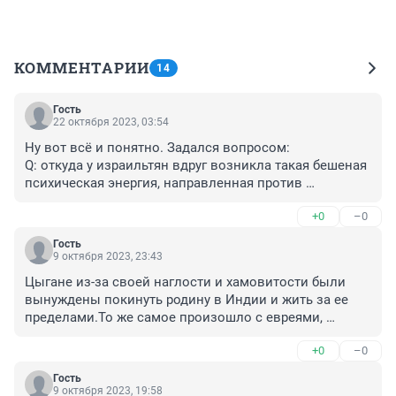
КОММЕНТАРИИ
14
Гость
22 октября 2023, 03:54
Ну вот всё и понятно. Задался вопросом:

Q: откуда у израильтян вдруг возникла такая бешеная 
психическая энергия, направленная против 
палестинцев?

+0
–0
A: Такую энергию способны подпитывать только 
инстинкты. Оказывается, они бывший один народ. 
Гость
Дело в том, что у близкоразделяющихся 
9 октября 2023, 23:43
биологических видов действительно есть инстинкт, 
Цыгане из-за своей наглости и хамовитости были 
направляющий их друг против друга. Человек не 
вынуждены покинуть родину в Индии и жить за ее 
исключение, у него этот инстинкт тоже есть.

пределами.То же самое произошло с евреями, 
Q: Но как человек может проявлять инстинкты, ведь 
армянами и курдами.Они все потеряли свои древние 
он разумное существо?

+0
–0
государства.Видимо,ещё их жизнь не научила.Придёт 
A: Чтобы человек проявил подобное инстинктивное 
время- поймут,если нет - их ассимилируют другие.Это 
поведение, у него должна отключиться 
Гость
подобное было много раз за историю человечества и 
9 октября 2023, 19:58
сдерживающая их более современная часть 