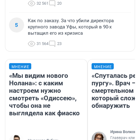
32 561
20
Как по заказу. За что убили директора
5
крупного завода Уфы, который в 90-х
вытащил его из кризиса
31 564
23
МНЕНИЕ
МНЕНИЕ
«Мы видим нового
«Спуталась реч
Нолана»: с каким
пургу». Врач — 
настроем нужно
смертельном д
смотреть «Одиссею»,
который слож
чтобы она не
обнаружить
выглядела как фиаско
Ирина Волкова
Главврач клини