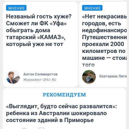
МНЕНИЕ
МНЕНИЕ
Незваный гость хуже?
«Нет некрасивы
Сможет ли ФК «Уфа»
городов, есть
обыграть дома
недофинансиро
татарский «КАМАЗ»,
Путешественни
который уже не тот
проехали 2000
километров по 
машине — стоил
того
Антон Селиверстов
Екатерина Литк
Журналист UFA1.RU
РЕКОМЕНДУЕМ
«Выглядит, будто сейчас развалится»:
ребенка из Австралии шокировало
состояние зданий в Приморье