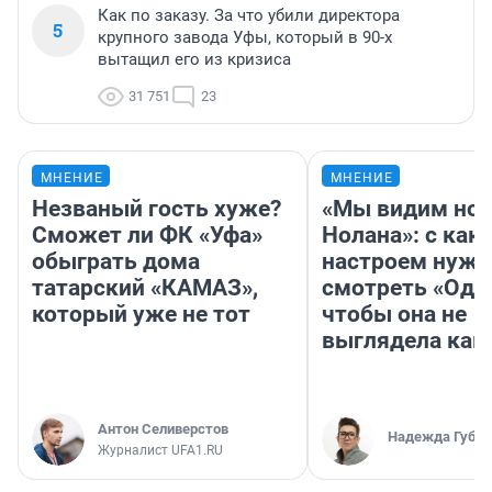
Как по заказу. За что убили директора
5
крупного завода Уфы, который в 90-х
вытащил его из кризиса
31 751
23
МНЕНИЕ
МНЕНИЕ
Незваный гость хуже?
«Мы видим нов
Сможет ли ФК «Уфа»
Нолана»: с как
обыграть дома
настроем нужн
татарский «КАМАЗ»,
смотреть «Оди
который уже не тот
чтобы она не
выглядела как
Антон Селиверстов
Надежда Губар
Журналист UFA1.RU