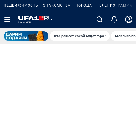
НЕДВИЖИМОСТЬ
ЗНАКОМСТВА
ПОГОДА
ТЕЛЕПРОГРАММА
Кто решает какой будет Уфа?
Мавлиев пр