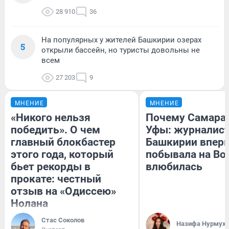
28 910
36
На популярных у жителей Башкирии озерах
5
открыли бассейн, но туристы довольны не
всем
27 203
9
МНЕНИЕ
МНЕНИЕ
«Никого нельзя
Почему Самара
победить». О чем
Уфы: журналист
главный блокбастер
Башкирии впер
этого года, который
побывала на Вол
бьет рекорды в
влюбилась
прокате: честный
отзыв на «Одиссею»
Нолана
Стас Соколов
Назифа Нурмух