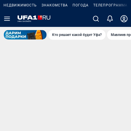
НЕДВИЖИМОСТЬ
ЗНАКОМСТВА
ПОГОДА
ТЕЛЕПРОГРАММА
Кто решает какой будет Уфа?
Мавлиев пр