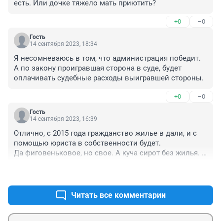
есть. Или дочке тяжело мать приютить?
+0
–0
Гость
14 сентября 2023, 18:34
Я несомневаюсь в том, что администрация победит. 
А по закону проигравшая сторона в суде, будет 
оплачивать судебные расходы выигравшей стороны.
+0
–0
Гость
14 сентября 2023, 16:39
Отлично, с 2015 года гражданство жилье в дали, и с 
помощью юриста в собственности будет.

Да фиговеньковое, но свое. А куча сирот без жилья. 
Вопросы не к даме, вопросы к законам, или даже к 
+0
–0
законникам, почему по закону сиротам жилье 
положено, а по факту выбивать надо. Почему не 
давать жилье сиротам в Московской области там 
Читать все комментарии
много фондов, в провинции проблема не строят 
ничего. И все довольны рабочая сила в Подмосовье 