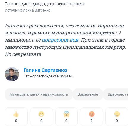
Так выглядит подъезд, где проживает женщина
Источник: 
Ирина Витренко
Ранее мы рассказывали, что семья из Норильска
вложила в ремонт муниципальной квартиры 2
миллиона, а ее
попросили вон
.
При этом в городе
множество пустующих муниципальных квартир.
Но без ремонта.
Галина Сергиенко
Экс-корреспондент NGS24.RU
Муниципальная недвижимость
Выселение
Выгоняют на 
0
0
0
0
0