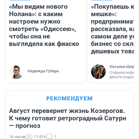
«Мы видим нового
«Покупаешь ко
Нолана»: с каким
мешке»:
настроем нужно
предпринимат
смотреть «Одиссею»,
рассказала, как
чтобы она не
самом деле ус
выглядела как фиаско
бизнес со скл
дешевых това
Наталья Шорох
Надежда Губарь
Открыла кофейн
деньги соцразв
РЕКОМЕНДУЕМ
Август перевернет жизнь Козерогов.
К чему готовит ретроградный Сатурн
— прогноз
16 часов
11 814
1